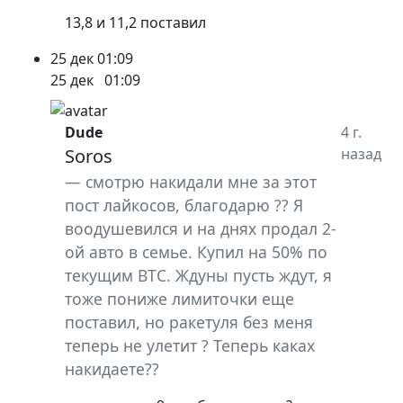
13,8 и 11,2 поставил
25 дек
01:09
25 дек
01:09
Dude
4 г.
Soros
назад
смотрю накидали мне за этот
пост лайкосов, благодарю ?? Я
воодушевился и на днях продал 2-
ой авто в семье. Купил на 50% по
текущим BTC. Ждуны пусть ждут, я
тоже пониже лимиточки еще
поставил, но ракетуля без меня
теперь не улетит ? Теперь каках
накидаете??