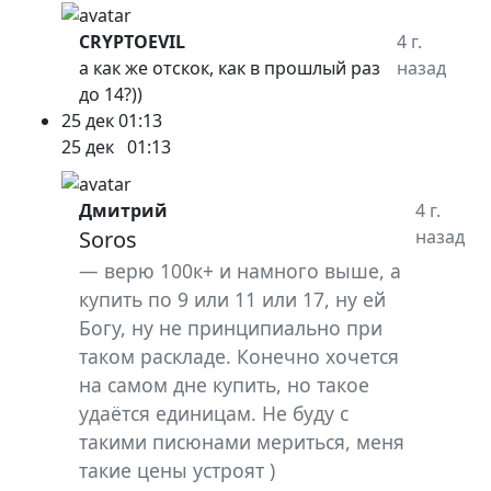
CRYPTOEVIL
4 г.
а как же отскок, как в прошлый раз
назад
до 14?))
25 дек
01:13
25 дек
01:13
Дмитрий
4 г.
Soros
назад
верю 100к+ и намного выше, а
купить по 9 или 11 или 17, ну ей
Богу, ну не принципиально при
таком раскладе. Конечно хочется
на самом дне купить, но такое
удаётся единицам. Не буду с
такими писюнами мериться, меня
такие цены устроят )