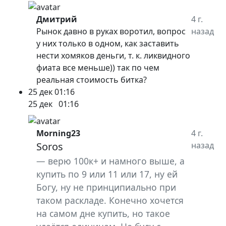
Дмитрий
4 г.
Рынок давно в руках воротил, вопрос
назад
у них только в одном, как заставить
нести хомяков деньги, т. к. ликвидного
фиата все меньше)) так по чем
реальная стоимость битка?
25 дек
01:16
25 дек
01:16
Morning23
4 г.
Soros
назад
верю 100к+ и намного выше, а
купить по 9 или 11 или 17, ну ей
Богу, ну не принципиально при
таком раскладе. Конечно хочется
на самом дне купить, но такое