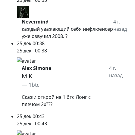
25 дек
00:35
Nevermind
4 г.
каждый уважающий себя инфлюенсер
назад
уже озвучил 2008. ?
25 дек
00:38
25 дек
00:38
Alex Simone
4 г.
M K
назад
1btc
Скажи открой на 1 бтс Лонг с
плечом 2х???
25 дек
00:43
25 дек
00:43