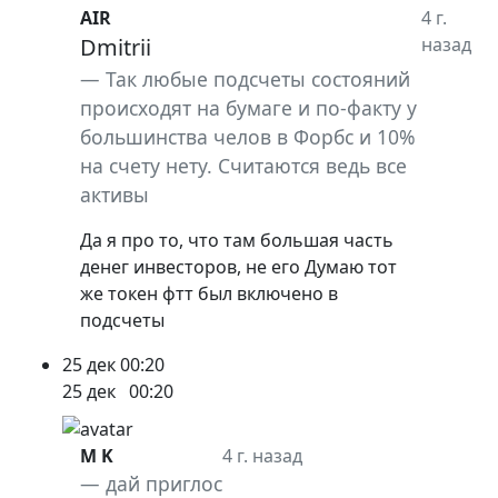
AIR
4 г.
Dmitrii
назад
Так любые подсчеты состояний
происходят на бумаге и по-факту у
большинства челов в Форбс и 10%
на счету нету. Считаются ведь все
активы
Да я про то, что там большая часть
денег инвесторов, не его Думаю тот
же токен фтт был включено в
подсчеты
25 дек
00:20
25 дек
00:20
M K
4 г. назад
дай приглос