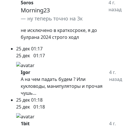
Soros
4 г.
Morning23
назад
ну теперь точно на 3к
не исключено в краткосроке, я до
булрана 2024 строго ходл
25 дек
01:17
25 дек
01:17
Igor
4 г.
А на чем падать будем ? Или
назад
кукловоды, манипуляторы и прочая
чушь...
25 дек
01:18
25 дек
01:18
1bit
4 г.