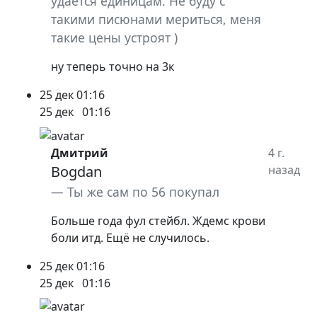
удаётся единицам. Не буду с
такими писюнами мериться, меня
такие цены устроят )
ну теперь точно на 3к
25 дек
01:16
25 дек
01:16
Дмитрий
4 г.
Bogdan
назад
Ты же сам по 56 покупал
Больше года фул стейбл. Ждемс крови
боли итд. Ещё не случилось.
25 дек
01:16
25 дек
01:16