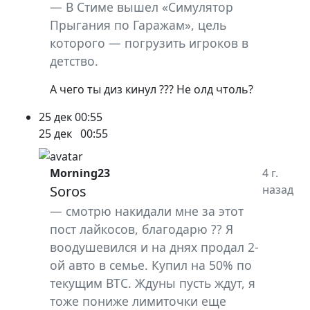
В Стиме вышел «Симулятор
Прыгания по Гаражам», цель
которого — погрузить игроков в
детство.
А чего ты диз кинул ??? Не олд чтоль?
25 дек
00:55
25 дек
00:55
Morning23
4 г.
Soros
назад
смотрю накидали мне за этот
пост лайкосов, благодарю ?? Я
воодушевился и на днях продал 2-
ой авто в семье. Купил на 50% по
текущим BTC. Ждуны пусть ждут, я
тоже пониже лимиточки еще