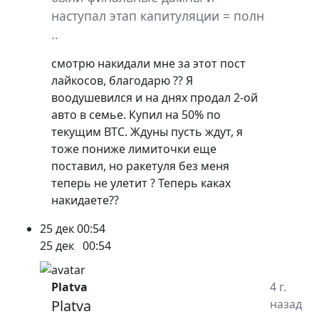
наступал этап капитуляции = полн
..
смотрю накидали мне за этот пост
лайкосов, благодарю ?? Я
воодушевился и на днях продал 2-ой
авто в семье. Купил на 50% по
текущим BTC. Ждуны пусть ждут, я
тоже пониже лимиточки еще
поставил, но ракетуля без меня
теперь не улетит ? Теперь каках
накидаете??
25 дек
00:54
25 дек
00:54
Platva
4 г.
Platva
назад