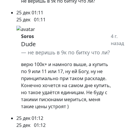
не веришь в 9к по битку что ли?
25 дек
01:11
25 дек
01:11
Soros
4 г.
Dude
назад
не веришь в 9к по битку что ли?
верю 100к+ и намного выше, а купить
по 9 или 11 или 17, ну ей Богу, ну не
принципиально при таком раскладе.
Конечно хочется на самом дне купить,
но такое удаётся единицам. Не буду с
такими писюнами мериться, меня
такие цены устроят )
25 дек
01:12
25 дек
01:12