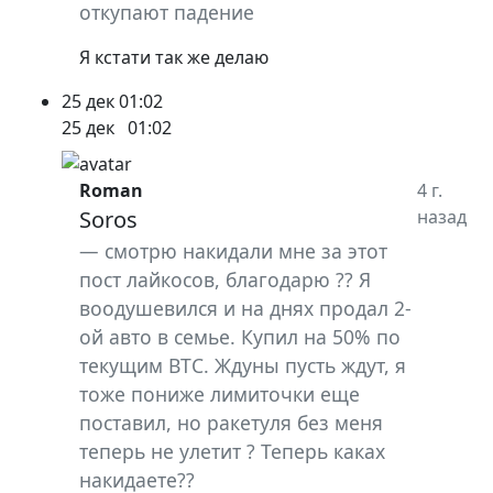
откупают падение
Я кстати так же делаю
25 дек
01:02
25 дек
01:02
Roman
4 г.
Soros
назад
смотрю накидали мне за этот
пост лайкосов, благодарю ?? Я
воодушевился и на днях продал 2-
ой авто в семье. Купил на 50% по
текущим BTC. Ждуны пусть ждут, я
тоже пониже лимиточки еще
поставил, но ракетуля без меня
теперь не улетит ? Теперь каках
накидаете??