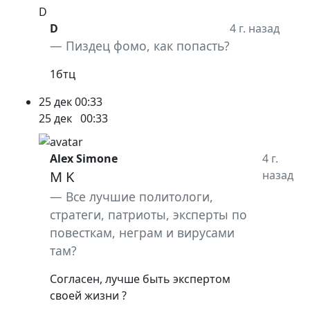
D
D
4 г. назад
Пиздец фомо, как попасть?
1бтц
25 дек
00:33
25 дек
00:33
Alex Simone
4 г.
M K
назад
Все лучшие политологи,
стратеги, патриоты, эксперты по
повесткам, неграм и вирусами
там?
Согласен, лучше быть экспертом
своей жизни ?