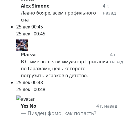
Alex Simone
4 г.
Ладно бояре, всем профильного
назад
сна
25 дек
00:45
25 дек
00:45
Platva
4 г.
В Стиме вышел «Симулятор Прыгания
назад
по Гаражам», цель которого —
погрузить игроков в детство.
25 дек
00:48
25 дек
00:48
Yes No
4 г. назад
Пиздец фомо, как попасть?