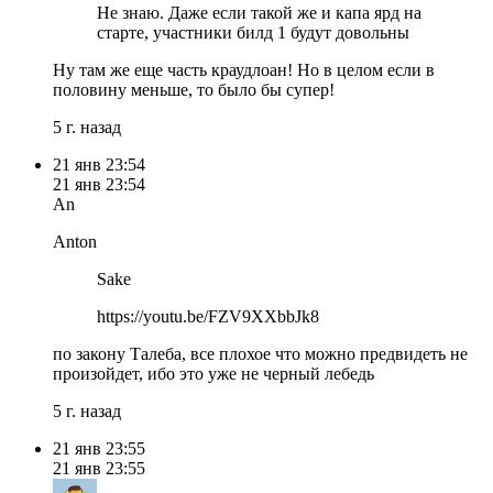
Не знаю. Даже если такой же и капа ярд на
старте, участники билд 1 будут довольны
Ну там же еще часть краудлоан! Но в целом если в
половину меньше, то было бы супер!
5 г. назад
21 янв
23:54
21 янв
23:54
An
Anton
Sake
https://youtu.be/FZV9XXbbJk8
по закону Талеба, все плохое что можно предвидеть не
произойдет, ибо это уже не черный лебедь
5 г. назад
21 янв
23:55
21 янв
23:55