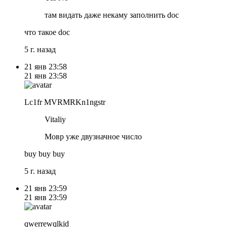
там видать даже некаму заполнить doc
что такое doc
5 г. назад
21 янв
23:58
21 янв
23:58
Lc1fr MVRMRKn1ngstr
Vitaliy
Мовр уже двузначное число
buy buy buy
5 г. назад
21 янв
23:59
21 янв
23:59
qwerrewqlkjd