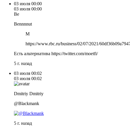
03 июля
00:00
03 июля
00:00
Be
Bennnnut
M
https://www.rbc.ru/business/02/07/2021/60df36b09a79
Есть альтернатива https://twitter.com/moetfi/
5 г. назад
03 июля
00:02
03 июля
00:02
Dmitriy Dmitriy
@Blackmank
5 г. назад