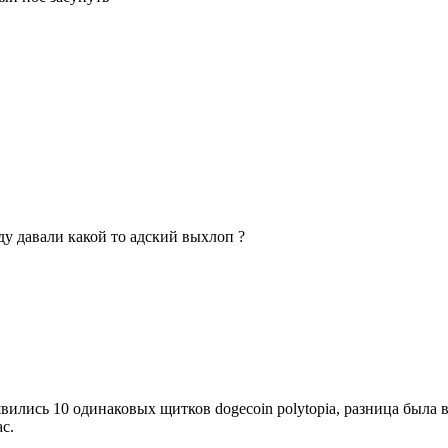
ду давали какой то адский выхлоп ?
явились 10 одинаковых щитков dogecoin polytopia, разница была 
с.