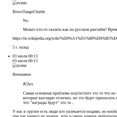
BravoTangoCharlie
No
Может кто-то сказать как на русском рантайм? Вре
https://ru.wikipedia.org/wiki/%D0%A1%D1%8
5 г. назад
03 июля
00:13
03 июля
00:13
Вениамин
A⃣lex
Самая основная проблема нод\тестнет это то что не
которые выглядят отлично. но это будет приносить 
что "награды будут" это та ..
У нас в группе есть люди кто увлекается нодами, но вооб
про нас ничего не знаешь, хоть и очень хочешь любопытн