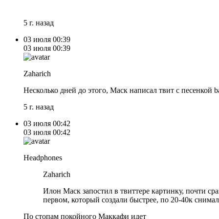
5 г. назад
03 июля
00:39
03 июля
00:39
Zaharich
Несколько дней до этого, Маск написал твит с песенкой b
5 г. назад
03 июля
00:42
03 июля
00:42
Headphones
Zaharich
Илон Маск запостил в твиттере картинку, почти сра
первом, который создали быстрее, по 20-40к снимал
По стопам покойного Маккафи идет