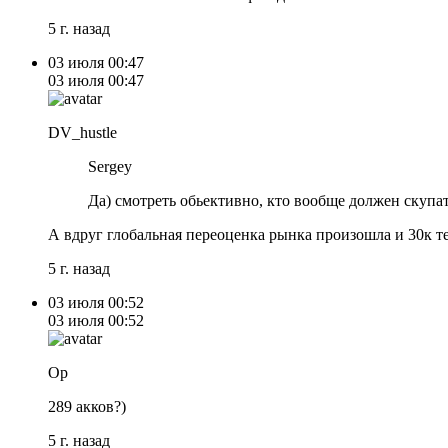
5 г. назад
03 июля
00:47
03 июля
00:47
DV_hustle
Sergey
Да) смотреть обьективно, кто вообще должен скупа
А вдруг глобальная переоценка рынка произошла и 30к т
5 г. назад
03 июля
00:52
03 июля
00:52
Op
289 акков?)
5 г. назад