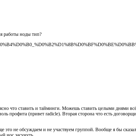
мя работы ноды тип?
0%D0%B5%D0%B4%D0%B0_%D0%B2%D1%8B%D0%BF%D0%BE%D
 ясно что ставить и тайминги. Можешь ставить целыми днями всё 
ноль профита (привет radicle). Вторая сторона что есть догово
ще это не обсуждаем и не участвуем группой. Вообще я бы сказал
ый нос засунуть