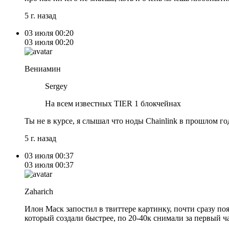
5 г. назад
03 июля
00:20
03 июля
00:20
Вениамин
Sergey
На всем известных TIER 1 блокчейнах
Ты не в курсе, я слышал что ноды Chainlink в прошлом го
5 г. назад
03 июля
00:37
03 июля
00:37
Zaharich
Илон Маск запостил в твиттере картинку, почти сразу по
который создали быстрее, по 20-40к снимали за первый ча