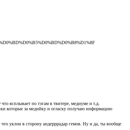
0%BB%D0%BD%D0%B5%D0%BD%D0%B8%D1%8F
что всплывает по тэгам в твитере, медиуме и т.д.
рщики которые за медийку и огласку получаю информацию
 что уклон в сторону андерррадар гемов. Ну и да, ты вообще