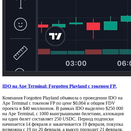
IDO на Ape Terminal: Forgotten Playland с токеном FP.
Компания Forgotten Playland объявила о проведении IDO на
Ape Terminal с токеном FP по цене $0,004 и общим FDV
проекта в $40 миллионов. В рамках IDO выделено $250 000
на Ape Terminal, с 1000 выигрышными билетами, аллокация
на один билет составляет 250 USDC. Период подписки
начинается 14 февраля и заканчивается 19 февраля, покупка
возможна с 19 по 20 февраля, а выкуп проходит 21 февраля.