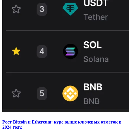
Рост Bitcoin и Ethereum: курс выше ключевых отметок в
2024 году.