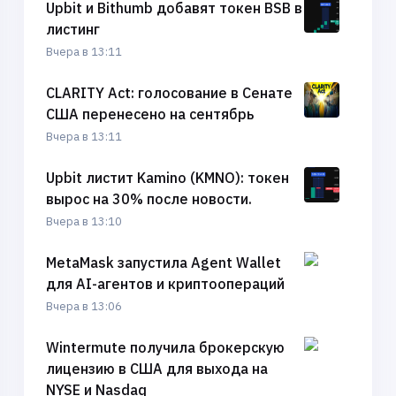
Upbit и Bithumb добавят токен BSB в
листинг
Вчера в 13:11
CLARITY Act: голосование в Сенате
США перенесено на сентябрь
Вчера в 13:11
Upbit листит Kamino (KMNO): токен
вырос на 30% после новости.
Вчера в 13:10
MetaMask запустила Agent Wallet
для AI-агентов и криптоопераций
Вчера в 13:06
Wintermute получила брокерскую
лицензию в США для выхода на
NYSE и Nasdaq