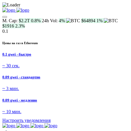
M. Cap:
$2.2T
0.8%
24h Vol:
4%
$64894
1%
$1916
2.3%
0.1
Цены на газ в Ethereum
0.1 gwei - быстро
~ 30 сек.
0.09 gwei - стандартно
~ 3 мин.
0.09 gwei - медленно
~ 10 мин.
Настроить уведомления