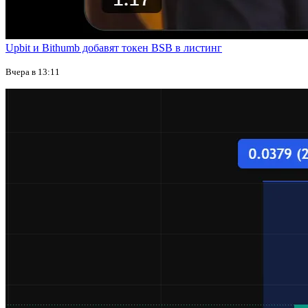
Upbit и Bithumb добавят токен BSB в листинг
Вчера в 13:11