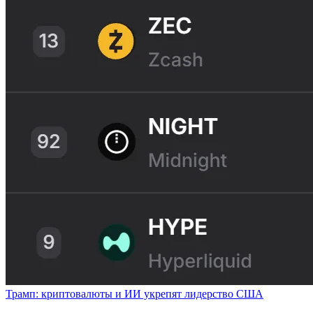
Трамп: криптовалюты и ИИ укрепят лидерство США