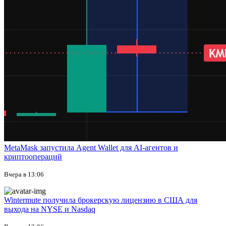
MetaMask запустила Agent Wallet для AI-агентов и
криптоопераций
Вчера в 13:06
Wintermute получила брокерскую лицензию в США для
выхода на NYSE и Nasdaq