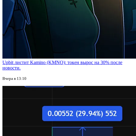
Upbit листит Kamino (KMNO): токен вырос на 30% после
новости.
Вчера в 13:10