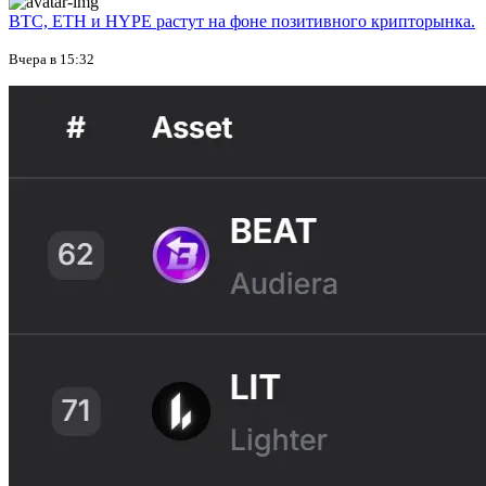
BTC, ETH и HYPE растут на фоне позитивного крипторынка.
Вчера в 15:32