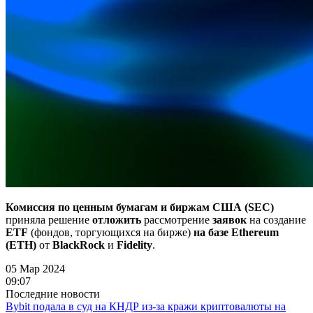
Комиссия по ценным бумагам и биржам США (SEC)
приняла решение
отложить
рассмотрение
заявок
на создание
ETF
(фондов, торгующихся на бирже)
на базе Ethereum
(ETH)
от
BlackRock
и
Fidelity
.
05 Мар 2024
09:07
Последние новости
Bybit подала в суд на КНДР из-за кражи криптовалюты на