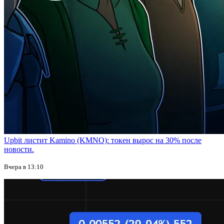
Upbit листит Kamino (KMNO): токен вырос на 30% после
новости.
Вчера в 13:10