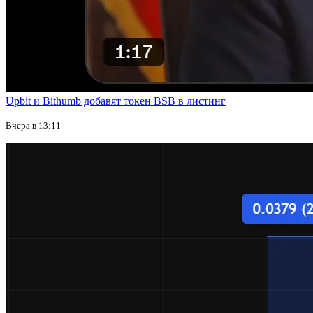
Upbit и Bithumb добавят токен BSB в листинг
Вчера в 13:11