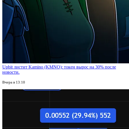
Upbit листит Kamino (KMNO): токен вырос на 30% после
новости.
Вчера в 13:10