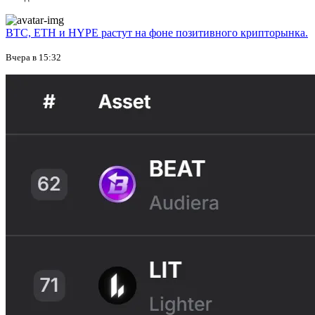
BTC, ETH и HYPE растут на фоне позитивного крипторынка.
Вчера в 15:32