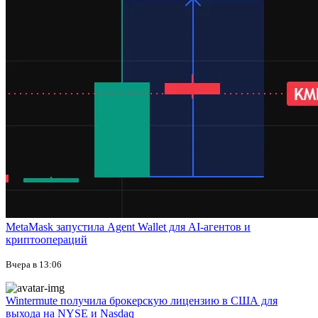
MetaMask запустила Agent Wallet для AI-агентов и
криптоопераций
Вчера в 13:06
Wintermute получила брокерскую лицензию в США для
выхода на NYSE и Nasdaq