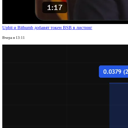
Upbit и Bithumb добавят токен BSB в листинг
Вчера в 13:11