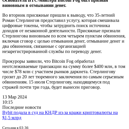
Основатель BTC-миксера Bitcoin Fog был признан
виновным в отмывании денег.
Во вторник присяжные пришли к выводу, что 35-летний
Роман Стерлингов предоставил услугу, которая смешивала
цифровые токены, чтобы затруднить поиск источника
доходов от незаконной деятельности. Присяжные признали
Стерлингова виновным по всем четырем пунктам обвинения,
включая сговор с целью отмывания денег, отмывание денег и
два обвинения, связанные с организацией
незарегистрированной службы по переводу денег.
Прокуроры заявили, что Bitcoin Fog обработал
неотслеживаемые транзакции на сумму более $400 млн, в том
числе $78 млн с участием рынков даркнета. Стерлингову
грозит до 20 лет тюремного заключения по самым серьезным
обвинениям. 15 июля Стерлингову, находящемуся под
стражей почти три года, будет вынесен приговор.
13 Мар 2024
10:15
Последние новости
Bybit подала в суд на КНДР из-за кражи криптовалюты на
$1,5 млрд
Сегодня в 03:36