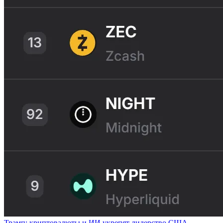
Трамп: криптовалюты и ИИ укрепят лидерство США