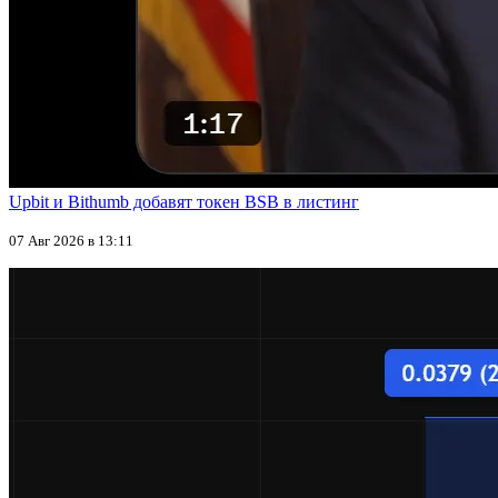
Upbit и Bithumb добавят токен BSB в листинг
07 Авг 2026 в 13:11