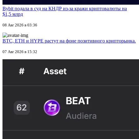
Bybit подала в суд на КНДР из-за кражи криптовалюты на
$1,5 млрд
08 Авг 2026 в 03:36
BTC, ETH и HYPE растут на фоне позитивного крипторынка.
07 Авг 2026 в 15:32