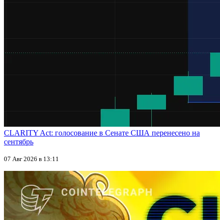
CLARITY Act: голосование в Сенате США перенесено на
сентябрь
07 Авг 2026 в 13:11