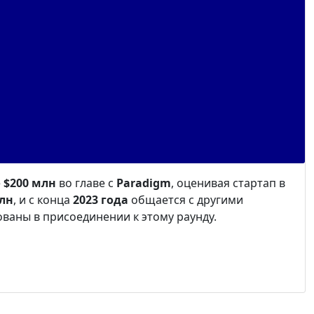
е
$200 млн
во главе с
Paradigm
, оценивая стартап в
млн
, и с конца
2023 года
общается с другими
ованы в присоединении к этому раунду.