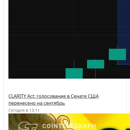
CLARITY Act: голосование в Сенате США
перенесено на сентябрь
Сегодня в 13:11