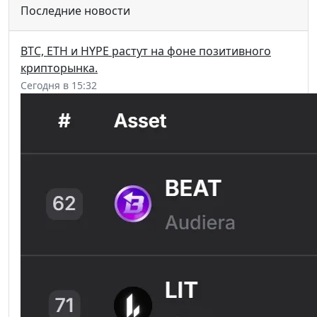
Последние новости
BTC, ETH и HYPE растут на фоне позитивного
крипторынка.
Сегодня в 15:32