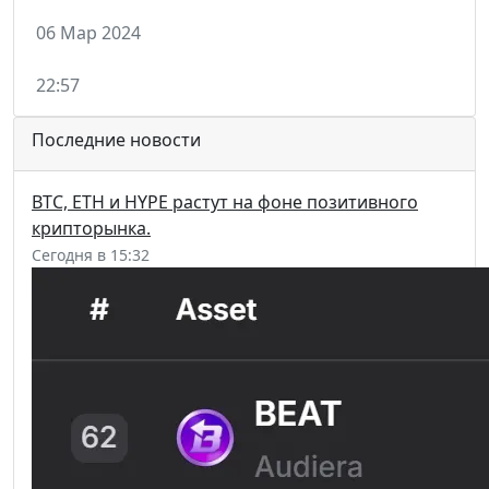
06 Мар 2024
22:57
Последние новости
BTC, ETH и HYPE растут на фоне позитивного
крипторынка.
Сегодня в 15:32