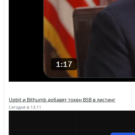
Upbit и Bithumb добавят токен BSB в листинг
Сегодня в 13:11