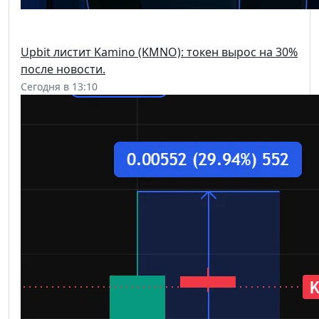
Upbit листит Kamino (KMNO): токен вырос на 30%
после новости.
Сегодня в 13:10