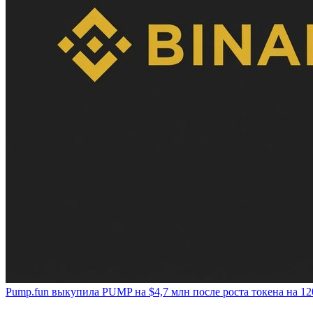
Pump.fun выкупила PUMP на $4,7 млн после роста токена на 1