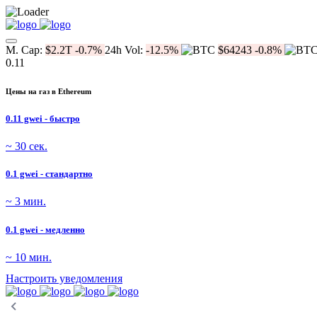
M. Cap:
$2.2T
-0.7%
24h Vol:
-12.5%
$64243
-0.8%
0.11
Цены на газ в Ethereum
0.11 gwei - быстро
~ 30 сек.
0.1 gwei - стандартно
~ 3 мин.
0.1 gwei - медленно
~ 10 мин.
Настроить уведомления