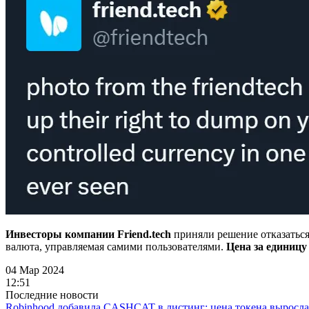
Инвесторы компании Friend.tech
приняли решение отказаться 
валюта, управляемая самими пользователями.
Цена за единицу
04 Мар 2024
12:51
Последние новости
Robinhood добавила CASHCAT в листинг: цена токена выросла