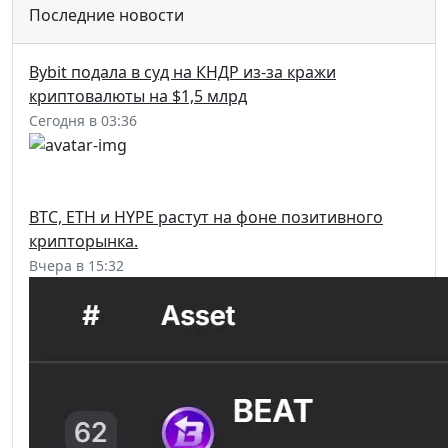
Последние новости
Bybit подала в суд на КНДР из-за кражи
криптовалюты на $1,5 млрд
Сегодня в 03:36
BTC, ETH и HYPE растут на фоне позитивного
крипторынка.
Вчера в 15:32