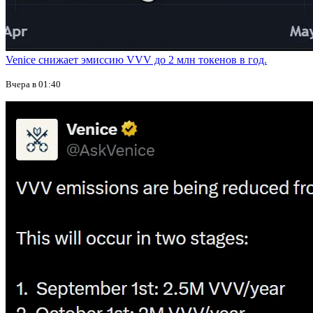
Venice снижает эмиссию VVV до 2 млн токенов в год.
Вчера в 01:40