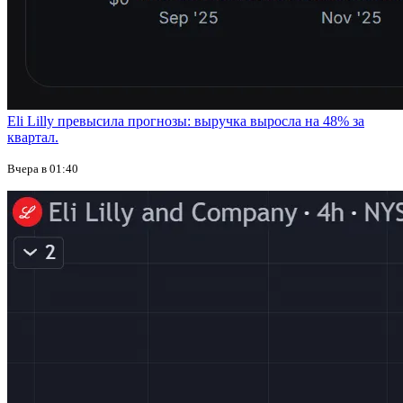
Eli Lilly превысила прогнозы: выручка выросла на 48% за
квартал.
Вчера в 01:40