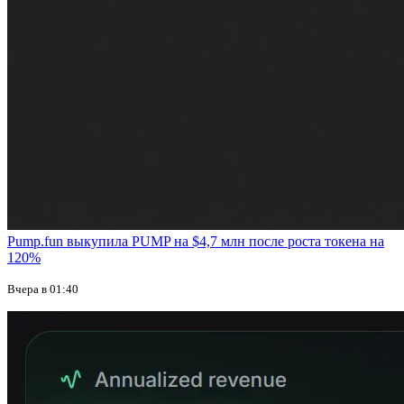
Pump.fun выкупила PUMP на $4,7 млн после роста токена на
120%
Вчера в 01:40