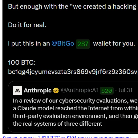
Strategy продала 1 638 BTC за $104 млн и увеличила резервы.