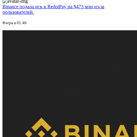
Binance подала иск к RedotPay на $473 млн из-за
пользователей.
Вчера в 01:46