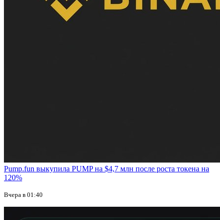
Pump.fun выкупила PUMP на $4,7 млн после роста токена на
120%
Вчера в 01:40