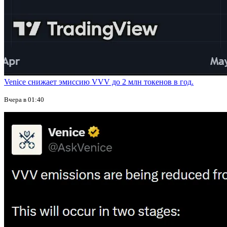
Venice снижает эмиссию VVV до 2 млн токенов в год.
Вчера в 01:40