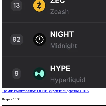
Трамп: криптовалюты и ИИ укрепят лидерство США
Вчера в 15:32