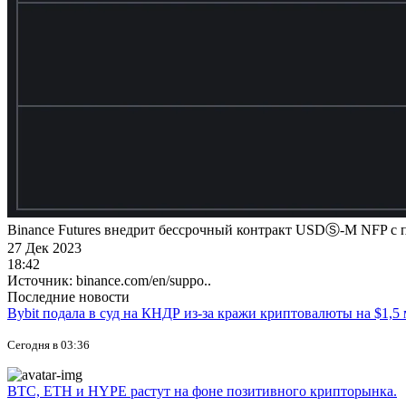
Binance Futures внедрит бессрочный контракт USDⓈ-M NFP с п
27 Дек 2023
18:42
Источник: binance.com/en/suppo..
Последние новости
Bybit подала в суд на КНДР из-за кражи криптовалюты на $1,5
Сегодня в 03:36
BTC, ETH и HYPE растут на фоне позитивного крипторынка.