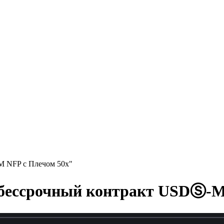
M NFP с Плечом 50x"
т бессрочный контракт USDⓈ-M