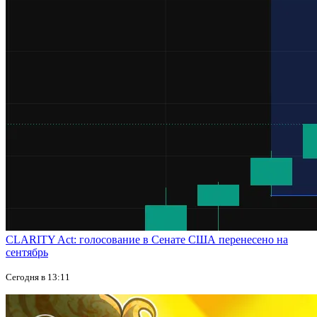
CLARITY Act: голосование в Сенате США перенесено на
сентябрь
Сегодня в 13:11