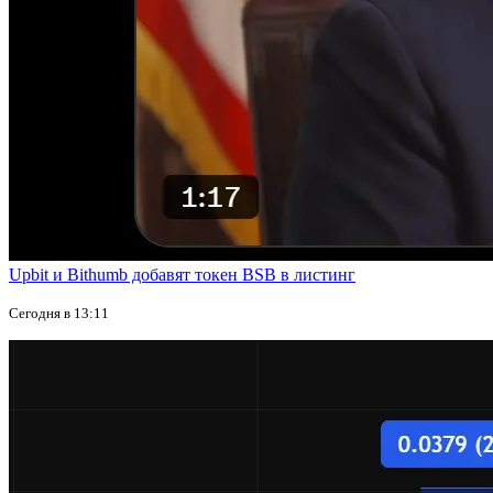
Upbit и Bithumb добавят токен BSB в листинг
Сегодня в 13:11