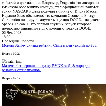
событий и достижений. Например, Dogecoin финансировал
ямайскую бобслейную команду, стал официальной валютой
гонки NASCAR и даже получил влияние от Илона Маска.
Недавно было объявлено, что компания Geometric Energy
Corporation планирует запустить спутник DOGE-1 на ракете
SpaceX Falcon 9. Это первый спутник, запуск которого
полностью финансируется с помощью токенов DOGE.
06 Дек 2023
18:30
Последние новости
Morgan Stanley снизил рейтинг Circle и цену акций до $38.
Вчера в 09:21
Mastercard завершила покупку BVNK за $1,8 млрд для
развития стейблкоинов.
Вчера в 09:19