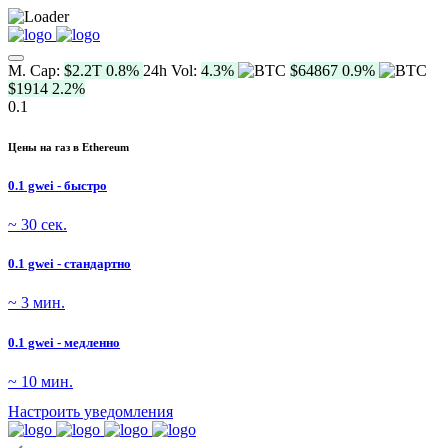
M. Cap:
$2.2T
0.8%
24h Vol:
4.3%
$64867
0.9%
$1914
2.2%
0.1
Цены на газ в Ethereum
0.1 gwei - быстро
~ 30 сек.
0.1 gwei - стандартно
~ 3 мин.
0.1 gwei - медленно
~ 10 мин.
Настроить уведомления