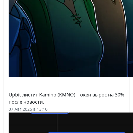
Upbit листит Kamino (KMNO): токен вырос на 30%
после новости.
07 Авг 2026 в 13:10