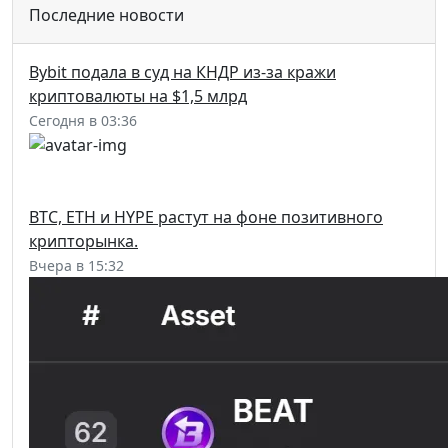
Последние новости
Bybit подала в суд на КНДР из-за кражи
криптовалюты на $1,5 млрд
Сегодня в 03:36
BTC, ETH и HYPE растут на фоне позитивного
крипторынка.
Вчера в 15:32