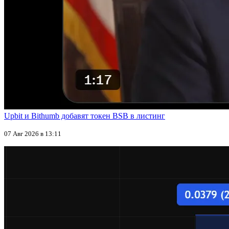
Upbit и Bithumb добавят токен BSB в листинг
07 Авг 2026 в 13:11