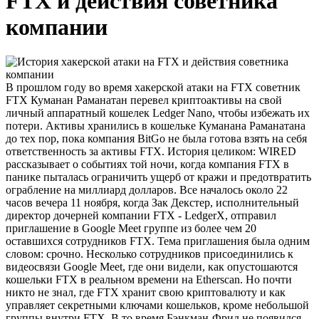
FTX и действия советника
компании
В прошлом году во время хакерской атаки на FTX советник
FTX Куманан Раманатан перевел криптоактивы на свой
личный аппаратный кошелек Ledger Nano, чтобы избежать их
потери. Активы хранились в кошельке Куманана Раманатана
до тех пор, пока компания BitGo не была готова взять на себя
ответственность за активы FTX. История целиком: WIRED
рассказывает о событиях той ночи, когда компания FTX в
панике пыталась ограничить ущерб от кражи и предотвратить
ограбление на миллиард долларов. Все началось около 22
часов вечера 11 ноября, когда Зак Декстер, исполнительный
директор дочерней компании FTX - LedgerX, отправил
приглашение в Google Meet группе из более чем 20
оставшихся сотрудников FTX. Тема приглашения была одним
словом: срочно. Несколько сотрудников присоединились к
видеосвязи Google Meet, где они видели, как опустошаются
кошельки FTX в реальном времени на Etherscan. Но почти
никто не знал, где FTX хранит свою криптовалюту и как
управляет секретными ключами кошельков, кроме небольшой
группы внутри FTX. В то время Бэнкман-Фрид не появился,