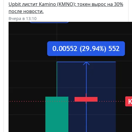
Upbit листит Kamino (KMNO): токен вырос на 30%
после новости.
Вчера в 13:10