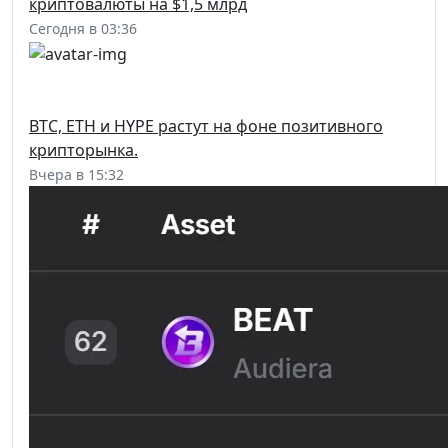
криптовалюты на $1,5 млрд
Сегодня в 03:36
BTC, ETH и HYPE растут на фоне позитивного
крипторынка.
Вчера в 15:32