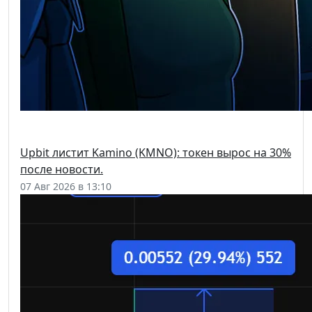
Upbit листит Kamino (KMNO): токен вырос на 30%
после новости.
07 Авг 2026 в 13:10