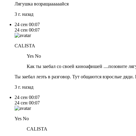
Лягушка возращаааааайся
3 г. назад
24 сен
00:07
24 сен
00:07
CALISTA
Yes No
Как ты заебал со своей киноафишей ....позовите ля
Ты заебал лезть в разговор. Тут общаются взрослые дяди.
3 г. назад
24 сен
00:07
24 сен
00:07
Yes No
CALISTA