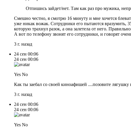
Отпишись зайдет/нет. Там как раз про мужика, неп
Смешно честно, я смотрю 16 минуту и мне хочется блеват
уже никак вожак. Сотрудники его пытаются вразумить, 350
которую трахнул разок, а она залетела от него. Правильно
А вот по телефону звонят его сотрудники, и говорят очен
3 г. назад
24 сен
00:06
24 сен
00:06
Yes No
Как ты заебал со своей киноафишей ....позовите лягушку 
3 г. назад
24 сен
00:06
24 сен
00:06
Yes No