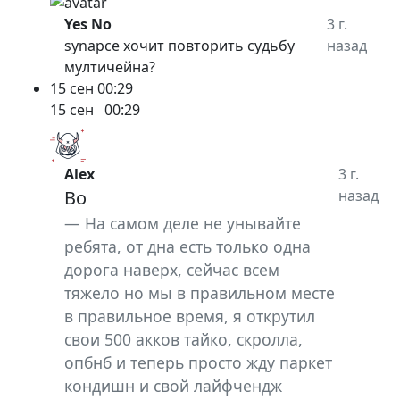
Yes No
3 г.
synapce хочит повторить судьбу
назад
мултичейна?
15 сен
00:29
15 сен
00:29
Alex
3 г.
Bo
назад
На самом деле не унывайте
ребята, от дна есть только одна
дорога наверх, сейчас всем
тяжело но мы в правильном месте
в правильное время, я открутил
свои 500 акков тайко, скролла,
опбнб и теперь просто жду паркет
кондишн и свой лайфчендж