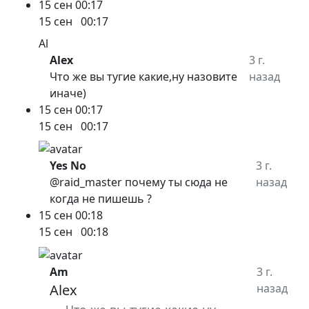
15 сен
00:17
15 сен
00:17
Al
Alex
3 г.
Что же вы тугие какие,ну назовите
назад
иначе)
15 сен
00:17
15 сен
00:17
Yes No
3 г.
@raid_master почему ты сюда не
назад
когда не пишешь ?
15 сен
00:18
15 сен
00:18
Am
3 г.
Alex
назад