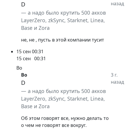
D
назад
а надо было крутить 500 акков
LayerZero, zkSync, Starknet, Linea,
Base и Zora
не, не , пусть в этой компании тусит
15 сен
00:31
15 сен
00:31
Bo
Bo
3 г.
D
назад
а надо было крутить 500 акков
LayerZero, zkSync, Starknet, Linea,
Base и Zora
Об этом говорят все, нужно делать то
о чем не говорят все вокруг.