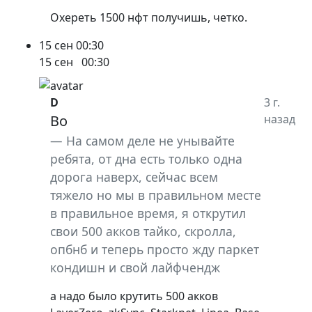
Охереть 1500 нфт получишь, четко.
15 сен
00:30
15 сен
00:30
D
3 г.
Bo
назад
На самом деле не унывайте
ребята, от дна есть только одна
дорога наверх, сейчас всем
тяжело но мы в правильном месте
в правильное время, я открутил
свои 500 акков тайко, скролла,
опбнб и теперь просто жду паркет
кондишн и свой лайфчендж
а надо было крутить 500 акков