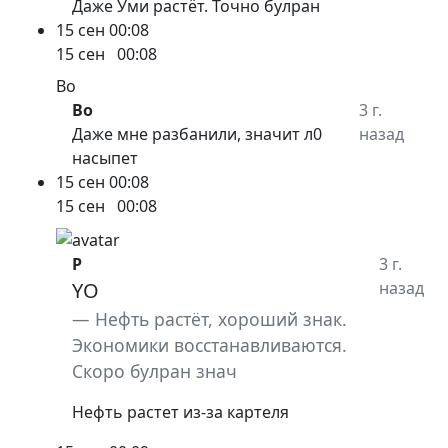
Даже Уми растёт. Точно булран
15 сен
00:08
15 сен
00:08
Bo
Bo
3 г.
Даже мне разбанили, значит л0
назад
насыпет
15 сен
00:08
15 сен
00:08
P
3 г.
YO
назад
Нефть растёт, хороший знак.
Экономики восстанавливаются.
Скоро булран знач
Нефть растет из-за картеля