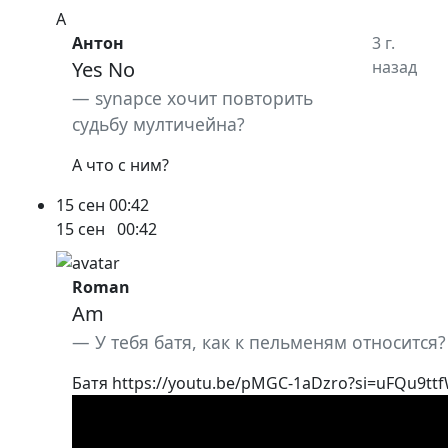
А
Антон
3 г.
Yes No
назад
synapce хочит повторить
судьбу мултичейна?
А что с ним?
15 сен
00:42
15 сен
00:42
Roman
Am
У тебя батя, как к пельменям относится?
Батя https://youtu.be/pMGC-1aDzro?si=uFQu9t