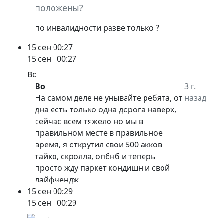
положены?
по инвалидности разве только ?
15 сен
00:27
15 сен
00:27
Bo
Bo
3 г.
На самом деле не унывайте ребята, от
назад
дна есть только одна дорога наверх,
сейчас всем тяжело но мы в
правильном месте в правильное
время, я открутил свои 500 акков
тайко, скролла, опбнб и теперь
просто жду паркет кондишн и свой
лайфчендж
15 сен
00:29
15 сен
00:29