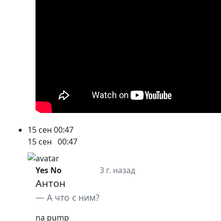
15 сен
00:47
15 сен
00:47
Yes No
3 г. назад
Антон
А что с ним?
na pump