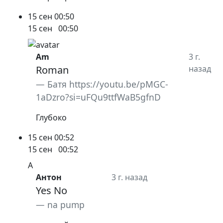
15 сен
00:50
15 сен
00:50
Am
3 г.
Roman
назад
Батя https://youtu.be/pMGC-
1aDzro?si=uFQu9ttfWaB5gfnD
Глубоко
15 сен
00:52
15 сен
00:52
А
Антон
3 г. назад
Yes No
na pump