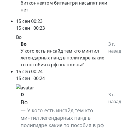
битконнектом биткантри насыпят или
нет
15 сен
00:23
15 сен
00:23
Bo
Bo
3 г.
У кого есть инсайд тем кто минтил
назад
легендарных панд в полигидре какие
то пособия в рф положены?
15 сен
00:24
15 сен
00:24
D
3 г.
Bo
назад
У кого есть инсайд тем кто
минтил легендарных панд в
полигидре какие то пособия в рф