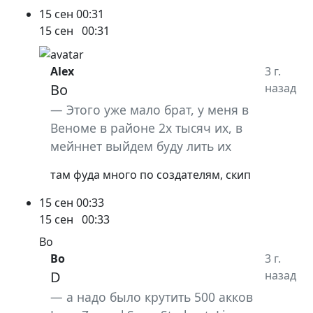
15 сен
00:31
15 сен
00:31
Alex
3 г.
Bo
назад
Этого уже мало брат, у меня в
Веноме в районе 2х тысяч их, в
мейннет выйдем буду лить их
там фуда много по создателям, скип
15 сен
00:33
15 сен
00:33
Bo
Bo
3 г.
D
назад
а надо было крутить 500 акков