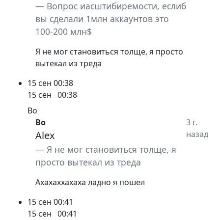
Вопрос иасштибиремости, еслиб
вы сделали 1млн аккаунтов это
100-200 млн$
Я не мог становиться толще, я просто
вытекал из треда
15 сен
00:38
15 сен
00:38
Bo
Bo
3 г.
Alex
назад
Я не мог становиться толще, я
просто вытекал из треда
Ахахаххахаха ладно я пошел
15 сен
00:41
15 сен
00:41