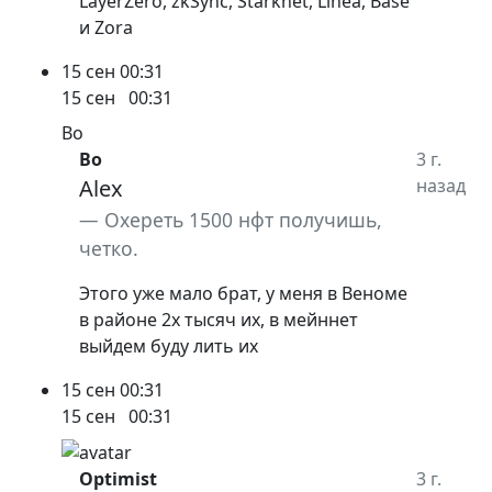
LayerZero, zkSync, Starknet, Linea, Base
и Zora
15 сен
00:31
15 сен
00:31
Bo
Bo
3 г.
Alex
назад
Охереть 1500 нфт получишь,
четко.
Этого уже мало брат, у меня в Веноме
в районе 2х тысяч их, в мейннет
выйдем буду лить их
15 сен
00:31
15 сен
00:31
Optimist
3 г.