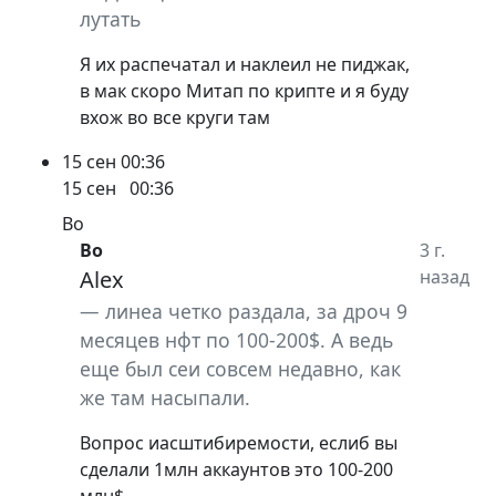
лутать
Я их распечатал и наклеил не пиджак,
в мак скоро Митап по крипте и я буду
вхож во все круги там
15 сен
00:36
15 сен
00:36
Bo
Bo
3 г.
Alex
назад
линеа четко раздала, за дроч 9
месяцев нфт по 100-200$. А ведь
еще был сеи совсем недавно, как
же там насыпали.
Вопрос иасштибиремости, еслиб вы
сделали 1млн аккаунтов это 100-200
млн$