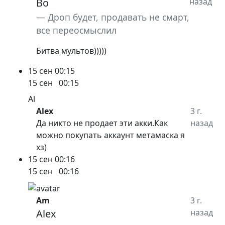
Bo
назад
Дроп будет, продавать не смарт,
все переосмыслил
Битва мультов)))))
15 сен
00:15
15 сен
00:15
Al
Alex
3 г.
Да никто не продает эти акки.Как
назад
можно покупать аккаунт метамаска я
хз)
15 сен
00:16
15 сен
00:16
Am
3 г.
Alex
назад