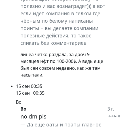
полезно и вас вознаградят))) а вот
если идет компания в гелкси где
чёрным по белому написаны
поинты + вы делаете компании
полезные действия, то такое
спикать без комментариев
линеа четко раздала, за дроч 9
месяцев нфт по 100-200$. А ведь еще
был сеи совсем недавно, как же там
насыпали.
15 сен
00:35
15 сен
00:35
Bo
Bo
3 г.
no dm pls
назад
Да еще оаты и поапы главное