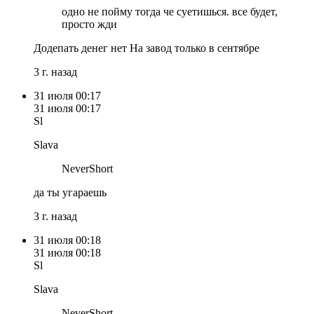
одно не пойму тогда че суетишься. все будет,
просто жди
Додепать денег нет На завод только в сентябре
3 г. назад
31 июля
00:17
31 июля
00:17
Sl
Slava
NeverShort
да ты угараешь
3 г. назад
31 июля
00:18
31 июля
00:18
Sl
Slava
NeverShort