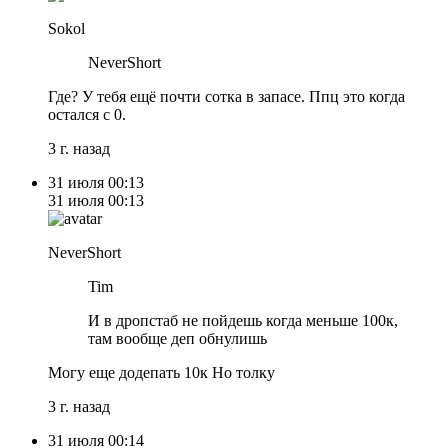
Sokol
NeverShort
Где? У тебя ещё почти сотка в запасе. Ппц это когда
остался с 0.
3 г. назад
31 июля
00:13
31 июля
00:13
NeverShort
Tim
И в дропстаб не пойдешь когда меньше 100к,
там вообще деп обнулишь
Могу еще додепать 10к Но толку
3 г. назад
31 июля
00:14