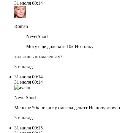
31 июля
00:14
Roman
NeverShort
Могу еще додепать 10к Но толку
тильтишь по-маленьку?
3 г. назад
31 июля
00:14
31 июля
00:14
NeverShort
Меньше 50к не вижу смысла депатт Не почувствую
3 г. назад
31 июля
00:15