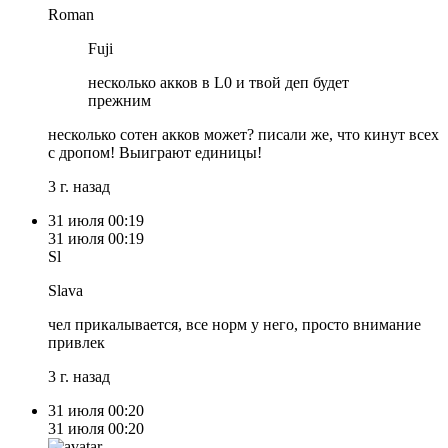
Roman
Fuji
несколько акков в L0 и твой деп будет
прежним
несколько сотен акков может? писали же, что кинут всех
с дропом! Выиграют единицы!
3 г. назад
31 июля
00:19
31 июля
00:19
Sl
Slava
чел прикалывается, все норм у него, просто внимание
привлек
3 г. назад
31 июля
00:20
31 июля
00:20