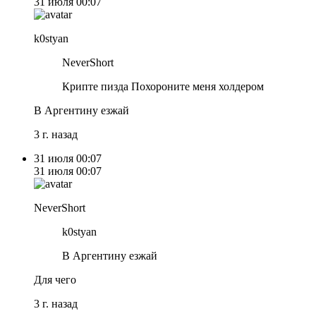
31 июля
00:07
k0styan
NeverShort
Крипте пизда Похороните меня холдером
В Аргентину езжай
3 г. назад
31 июля
00:07
31 июля
00:07
NeverShort
k0styan
В Аргентину езжай
Для чего
3 г. назад