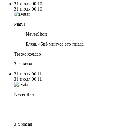
31 июля
00:10
31 июля
00:10
Platva
NeverShort
Блядь 45к$ минуса это пизда
Ты же холдер
3 г. назад
31 июля
00:11
31 июля
00:11
NeverShort
3 г. назад