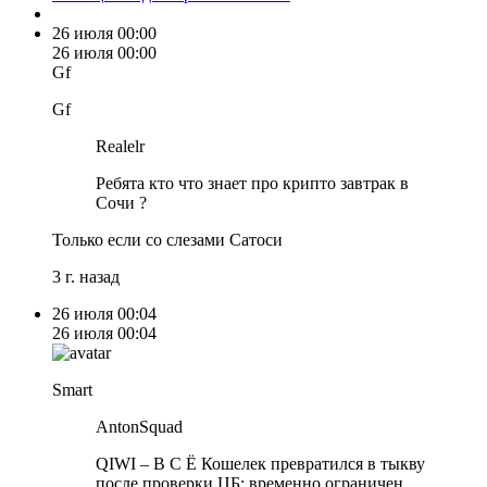
26 июля
00:00
26 июля
00:00
Gf
Gf
Realelr
Ребята кто что знает про крипто завтрак в
Сочи ?
Только если со слезами Сатоси
3 г. назад
26 июля
00:04
26 июля
00:04
Smart
AntonSquad
QIWI – В С Ё Кошелек превратился в тыкву
после проверки ЦБ: временно ограничен