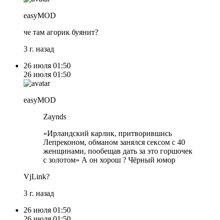
easyMOD
че там агорик буянит?
3 г. назад
26 июля
01:50
26 июля
01:50
easyMOD
Zaynds
«Ирландский карлик, притворившись
Лепреконом, обманом занялся сексом с 40
женщинами, пообещав дать за это горшочек
с золотом» А он хорош ? Чёрный юмор
VjLink?
3 г. назад
26 июля
01:50
26 июля
01:50