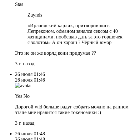
Stas
Zaynds
«Ирландский карлик, притворившись
Лепреконом, обманом занялся сексом с 40
женщинами, пообещав дать за это горшочек
с золотом» А он хорош ? Чёрный юмор
Это не он же ворлд коин придумал ??
3 г. назад
26 июля
01:46
26 июля
01:46
Yes No
Дорогой wld больше радуг собрать можно на раннем
этапе мне нравится такие токеномики :)
3 г. назад
26 июля
01:48
26 июля
01:48