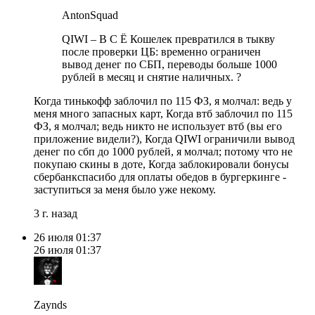
AntonSquad
QIWI – В С Ё Кошелек превратился в тыкву
после проверки ЦБ: временно ограничен
вывод денег по СБП, переводы больше 1000
рублей в месяц и снятие наличных. ?
Когда тинькофф заблочил по 115 ФЗ, я молчал: ведь у
меня много запасных карт, Когда втб заблочил по 115
ФЗ, я молчал; ведь никто не использует втб (вы его
приложение видели?), Когда QIWI ограничили вывод
денег по сбп до 1000 рублей, я молчал; потому что не
покупаю скины в доте, Когда заблокировали бонусы
сбербанкспасибо для оплаты обедов в бургеркинге -
заступиться за меня было уже некому.
3 г. назад
26 июля
01:37
26 июля
01:37
Zaynds