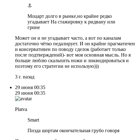
⚓️
Моцарт долго в рынке,но крайне редко
угадывает На стажировку к ридвану или
грине
Может он и не угадывает часто, а вот по каналам
достаточно чётко педалирует. И он крайне прагматичен
и консервативен по поводу сделок (работает только
после подтверждений)- вот моя основная мысль. Но я
больше люблю скальпить ножи и ликвидироваться и
поэтому его стратегии не использую)))
3 г. назад
29 июня
00:35
29 июня
00:35
Platva
Smart
Пизда шортам окончательная грубо говоря