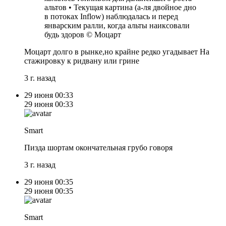
альтов • Текущая картина (а-ля двойное дно
в потоках Inflow) наблюдалась и перед
январским ралли, когда альты наиксовали
будь здоров © Моцарт
Моцарт долго в рынке,но крайне редко угадывает На
стажировку к ридвану или грине
3 г. назад
29 июня
00:33
29 июня
00:33
Smart
Пизда шортам окончательная грубо говоря
3 г. назад
29 июня
00:35
29 июня
00:35
Smart