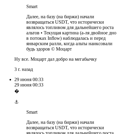
Smart
Далее, на базу (на биржи) начали
возвращаться USDT, что исторически
являлось топливом для дальнейшего роста
альтов • Текущая картина (а-ля двойное дно
в потоках Inflow) наблюдалась и перед
январским ралли, когда альты наиксовали
будь здоров © Моцарт
Ну все. Моцарт дал добро на мегабычку
3 г. назад
29 июня
00:33
29 июня
00:33
�
⚓️
Smart
Далее, на базу (на биржи) начали
возвращаться USDT, что исторически
являлось топливом для дальнейшего роста