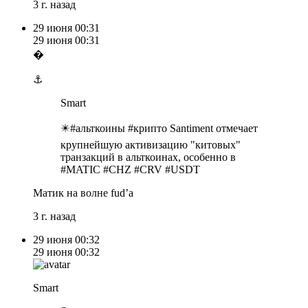
3 г. назад
29 июня
00:31
29 июня
00:31
�
⚓️
Smart
✴️#альткоины #крипто Santiment отмечает
крупнейшую активизацию "китовых"
транзакций в альткоинах, особенно в
#MATIC #CHZ #CRV #USDT
Матик на волне fud’а
3 г. назад
29 июня
00:32
29 июня
00:32
Smart