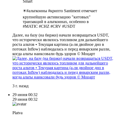
Smart
✴️#альткоины #крипто Santiment отмечает
крупнейшую активизацию "китовых"
транзакций в альткоинах, особенно в
#MATIC #CHZ #CRV #USDT
Далее, на базу (на биржи) начали возвращаться USDT,
что исторически являлось топливом для дальнейшего
роста альтов • Текущая картина (а-ля двойное дно в
потоках Inflow) наблюдалась и перед январским ралли,
когда альты наиксовали будь здоров © Моцарт
3 г. назад
29 июня
00:32
29 июня
00:32
Platva