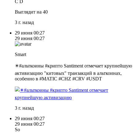
C D
Выглядит на 40
3 г. назад
29 июня
00:27
29 июня
00:27
Smart
✴️#альткоины #крипто Santiment отмечает крупнейшую
активизацию "китовых" транзакций в альткоинах,
особенно в #MATIC #CHZ #CRV #USDT
3 г. назад
29 июня
00:27
29 июня
00:27
So