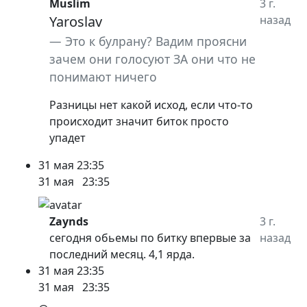
Muslim
3 г.
Yaroslav
назад
Это к булрану? Вадим проясни
зачем они голосуют ЗА они что не
понимают ничего
Разницы нет какой исход, если что-то
происходит значит биток просто
упадет
31 мая
23:35
31 мая
23:35
Zaynds
3 г.
сегодня обьемы по битку впервые за
назад
последний месяц. 4,1 ярда.
31 мая
23:35
31 мая
23:35