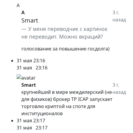
A
A
3 г.
Smart
назад
У меня переводчик с картинок
не переводит. Можно вкраций?
голосование за повышение госдолга)
31 мая
23:16
31 мая
23:16
Smart
3 г.
крупнейший в мире междилерский (не
назад
для физиков) брокер TP ICAP запускает
торговлю криптой на споте для
институционалов
31 мая
23:17
31 мая
23:17