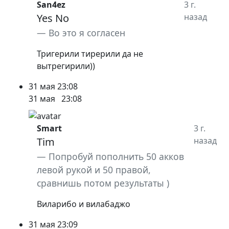
San4ez
3 г.
Yes No
назад
Во это я согласен
Тригерили тирерили да не
вытрегирили))
31 мая
23:08
31 мая
23:08
Smart
3 г.
Tim
назад
Попробуй пополнить 50 акков
левой рукой и 50 правой,
сравнишь потом результаты )
Виларибо и вилабаджо
31 мая
23:09