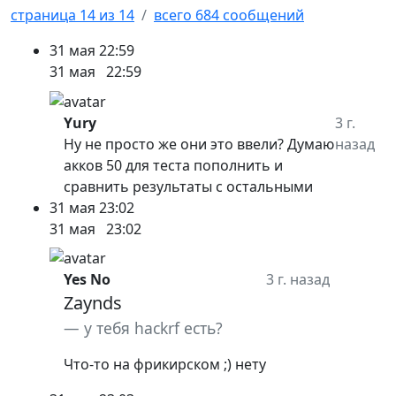
страница 14 из 14
всего 684 сообщений
31 мая
22:59
31 мая
22:59
Yury
3 г.
Ну не просто же они это ввели? Думаю
назад
акков 50 для теста пополнить и
сравнить результаты с остальными
31 мая
23:02
31 мая
23:02
Yes No
3 г. назад
Zaynds
у тебя hackrf есть?
Что-то на фрикирском ;) нету