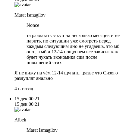
Marat Ismagilov
Nonce
та размазать закуп на несколько месяцев и не
парить, по ситуации уже смотреть перед
каждым следующим дно не угадаешь, это мб
оно , а мб и 12-14 пощупаем все зависит как
будет чухать экономика сша после
повышений этих
Я не вижу на чём 12-14 щупать...разве что Сизого
раздуплят анально
4 г. назад
15 дек
00:21
15 дек
00:21
Aibek
Marat Ismagilov