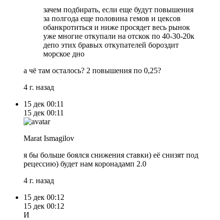
зачем подбирать, если еще будут повышения
за полгода еще половина гемов и цексов
обанкротиться и ниже просядет весь рынок
уже многие откупали на отскок по 40-30-20к
депо этих бравых откупателей бороздит
морское дно
а чё там осталось? 2 повышения по 0,25?
4 г. назад
15 дек
00:11
15 дек
00:11
Marat Ismagilov
я бы больше боялся снижения ставки) её снизят под
рецессию) будет нам коронадамп 2.0
4 г. назад
15 дек
00:12
15 дек
00:12
И