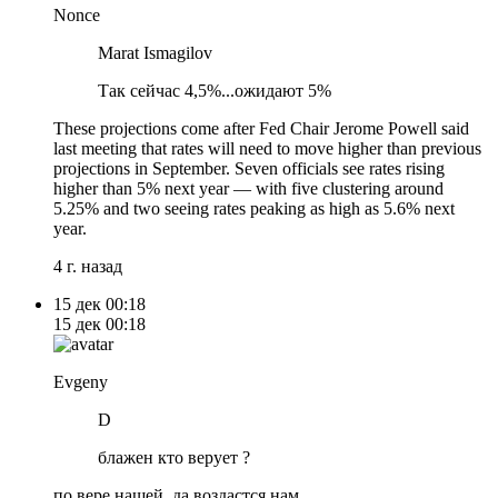
Nonce
Marat Ismagilov
Так сейчас 4,5%...ожидают 5%
These projections come after Fed Chair Jerome Powell said
last meeting that rates will need to move higher than previous
projections in September. Seven officials see rates rising
higher than 5% next year — with five clustering around
5.25% and two seeing rates peaking as high as 5.6% next
year.
4 г. назад
15 дек
00:18
15 дек
00:18
Evgeny
D
блажен кто верует ?
по вере нашей, да воздастся нам.