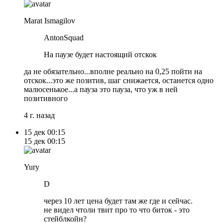
Marat Ismagilov
AntonSquad
На паузе будет настоящий отскок
да не обязательно...вполне реально на 0,25 пойти на
отскок...это же позитив, шаг снижается, останется одно
малюсенькое...а пауза это пауза, что уж в ней
позитивного
4 г. назад
15 дек
00:15
15 дек
00:15
Yury
D
через 10 лет цена будет там же где и сейчас.
не видел чтоли твит про то что биток - это
стейблкойн?