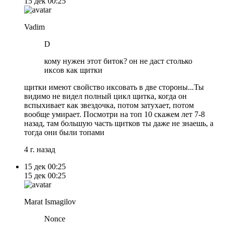
15 дек
00:25
Vadim
D
кому нужен этот биток? он не даст столько
иксов как щитки
щитки имеют свойство иксовать в две стороны...Ты
видимо не видел полный цикл щитка, когда он
вспыхивает как звездочка, потом затухает, потом
вообще умирает. Посмотри на топ 10 скажем лет 7-8
назад, там большую часть щитков ты даже не знаешь, а
тогда они были топами
4 г. назад
15 дек
00:25
15 дек
00:25
Marat Ismagilov
Nonce