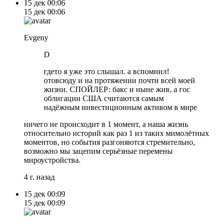
15 дек
00:06
15 дек
00:06
Evgeny
D
гдето я уже это слышал. а вспомнил!
отовсюду и на протяжении почти всей моей
жизни. СПОЙЛЕР: бакс и ныне жив, а гос
облигации США считаются самым
надёжным инвестиционным активом в мире
ничего не происходит в 1 момент, а наша жизнь
относительно историй как раз 1 из таких мимолётных
моментов, но события разгоняются стремительно,
возможно мы зацепим серьёзные перемены
мироустройства.
4 г. назад
15 дек
00:09
15 дек
00:09