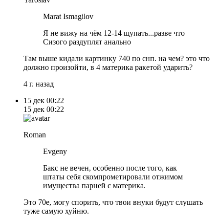
Marat Ismagilov
Я не вижу на чём 12-14 щупать...разве что
Сизого раздуплят анально
Там выше кидали картинку 740 по снп. на чем? это что
должно произойти, в 4 материка ракетой ударить?
4 г. назад
15 дек
00:22
15 дек
00:22
Roman
Evgeny
Бакс не вечен, особенно после того, как
штаты себя скомпрометировали отжимом
имущества парней с материка.
Это 70е, могу спорить, что твои внуки будут слушать
туже самую хуйню.