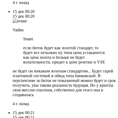
4 г. назад
15 дек
00:20
15 дек
00:20
Vadim
Smart
если биток будет как золотой стандарт, то
будет все печально ну типа цена устаканится
как цена золота и больше не будет
волатильности, придет к цене розетки и VSE
не будет он никаким золотым стандартом... Будет серой
платежной системой в обход типа банковской. В
перспективе за биток не показанный можно будет и срок
получить, увы такова реальность будущая. Но у крипты
своя миссия спасения, собственно для этого она и
создавалась
4 г. назад
15 дек
00:21
15 дек
00:21