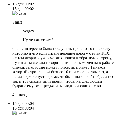
15 дек
00:02
15 дек
00:02
Smart
Sergey
Ну че как стрим?
очень интересно было послушать про сизого и всю эту
историю а что если сизый перешел дорогу с этим FTX
не тем людям и уже счетчик пошел в обратную сторону,
ну типа ты же сам говоришь типа есть моменты в работе
биржи, за которые может присесть, пример Тиньков,
который строил свой бизнес 10 или сколько там лет, а
начали дело спустя время, чтобы "индюшка" набрала вес
так и тут сизому дали время, чтобы на следующем
булране ему все предъявить, заодно и сливки снять
4 г. назад
15 дек
00:04
15 дек
00:04