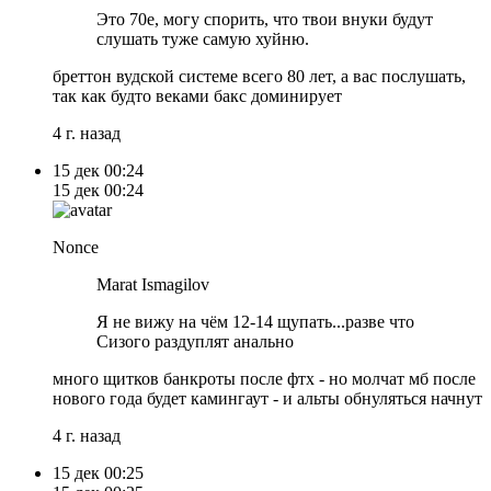
Это 70е, могу спорить, что твои внуки будут
слушать туже самую хуйню.
бреттон вудской системе всего 80 лет, а вас послушать,
так как будто веками бакс доминирует
4 г. назад
15 дек
00:24
15 дек
00:24
Nonce
Marat Ismagilov
Я не вижу на чём 12-14 щупать...разве что
Сизого раздуплят анально
много щитков банкроты после фтх - но молчат мб после
нового года будет камингаут - и альты обнуляться начнут
4 г. назад
15 дек
00:25