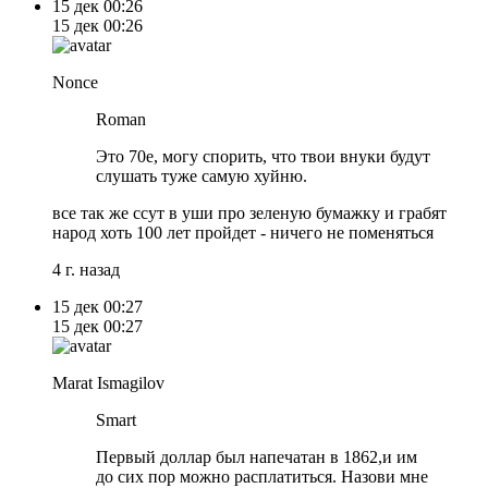
15 дек
00:26
15 дек
00:26
Nonce
Roman
Это 70е, могу спорить, что твои внуки будут
слушать туже самую хуйню.
все так же ссут в уши про зеленую бумажку и грабят
народ хоть 100 лет пройдет - ничего не поменяться
4 г. назад
15 дек
00:27
15 дек
00:27
Marat Ismagilov
Smart
Первый доллар был напечатан в 1862,и им
до сих пор можно расплатиться. Назови мне