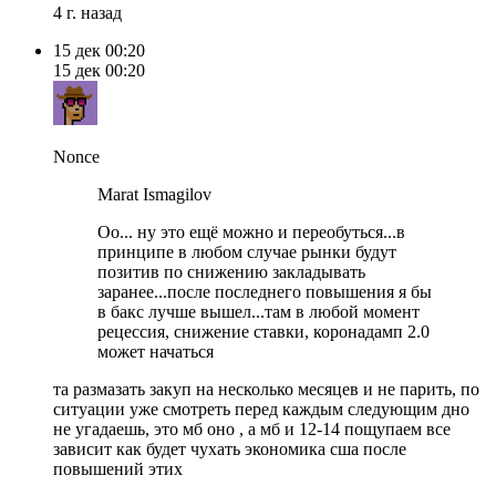
4 г. назад
15 дек
00:20
15 дек
00:20
Nonce
Marat Ismagilov
Оо... ну это ещё можно и переобуться...в
принципе в любом случае рынки будут
позитив по снижению закладывать
заранее...после последнего повышения я бы
в бакс лучше вышел...там в любой момент
рецессия, снижение ставки, коронадамп 2.0
может начаться
та размазать закуп на несколько месяцев и не парить, по
ситуации уже смотреть перед каждым следующим дно
не угадаешь, это мб оно , а мб и 12-14 пощупаем все
зависит как будет чухать экономика сша после
повышений этих