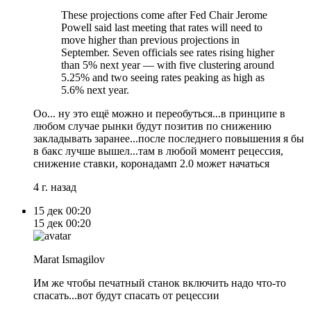
These projections come after Fed Chair Jerome
Powell said last meeting that rates will need to
move higher than previous projections in
September. Seven officials see rates rising higher
than 5% next year — with five clustering around
5.25% and two seeing rates peaking as high as
5.6% next year.
Оо... ну это ещё можно и переобуться...в принципе в
любом случае рынки будут позитив по снижению
закладывать заранее...после последнего повышения я бы
в бакс лучше вышел...там в любой момент рецессия,
снижение ставки, коронадамп 2.0 может начаться
4 г. назад
15 дек
00:20
15 дек
00:20
Marat Ismagilov
Им же чтобы печатный станок включить надо что-то
спасать...вот будут спасать от рецессии