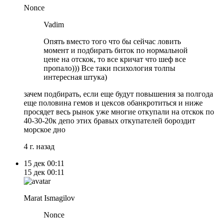
Nonce
Vadim
Опять вместо того что бы сейчас ловить
момент и подбирать биток по нормальной
цене на отскок, то все кричат что шеф все
пропало))) Все таки психология толпы
интересная штука)
зачем подбирать, если еще будут повышения за полгода
еще половина гемов и цексов обанкротиться и ниже
просядет весь рынок уже многие откупали на отскок по
40-30-20к депо этих бравых откупателей бороздит
морское дно
4 г. назад
15 дек
00:11
15 дек
00:11
Marat Ismagilov
Nonce