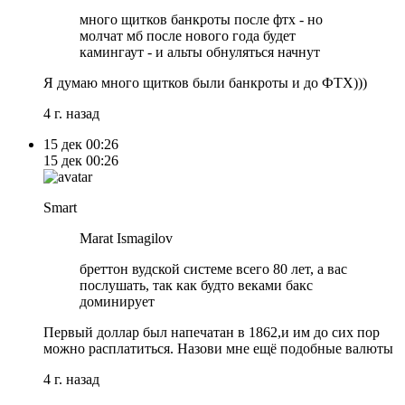
много щитков банкроты после фтх - но
молчат мб после нового года будет
камингаут - и альты обнуляться начнут
Я думаю много щитков были банкроты и до ФТХ)))
4 г. назад
15 дек
00:26
15 дек
00:26
Smart
Marat Ismagilov
бреттон вудской системе всего 80 лет, а вас
послушать, так как будто веками бакс
доминирует
Первый доллар был напечатан в 1862,и им до сих пор
можно расплатиться. Назови мне ещё подобные валюты
4 г. назад