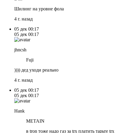
Шилинг на уровне фола
4 г. назад
05 дек
00:17
05 дек
00:17
jhncsh
Fuji
)))) дед уходи реально
4 г. назад
05 дек
00:17
05 дек
00:17
Hank
METAIN
в tron тоже надо газ за trx платить тарьте trx