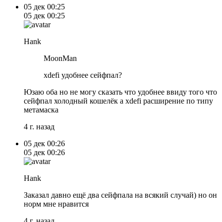
05 дек
00:25
05 дек
00:25
Hank
MoonMan
xdefi удобнее сейфпал?
Юзаю оба но не могу сказать что удобнее ввиду того что
сейфпал холодный кошелёк а xdefi расширение по типу
метамаска
4 г. назад
05 дек
00:26
05 дек
00:26
Hank
Заказал давно ещё два сейфпала на всякий случай) но он
норм мне нравится
4 г. назад