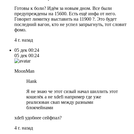
Готовы к боли? Идём за новым дном. Все были
предупреждены на 15600. Есть ещё инфа от него.
Говорит лимитку выставить на 11900 ?. Это будет
последний вагон, кто не успел запрыгнуть, тот словит
фомо.
4 г. назад
05 дек
00:24
05 дек
00:24
MoonMan
Hank
Я не знаю че этот сизый начал шиллить этот
кошелёк а не xdefi например где уже
реализован свап между разными
блокчейнами
xdefi удобнее сейфпал?
4 г. назад