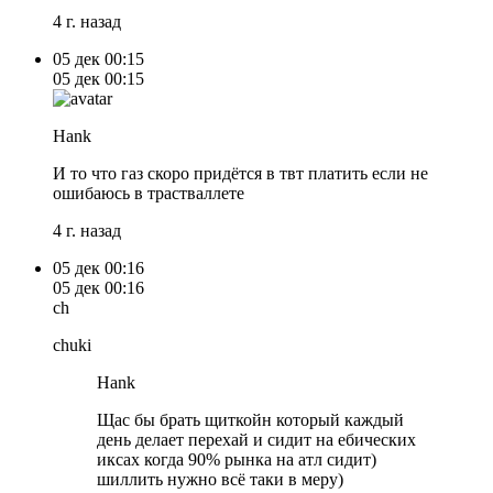
4 г. назад
05 дек
00:15
05 дек
00:15
Hank
И то что газ скоро придётся в твт платить если не
ошибаюсь в трастваллете
4 г. назад
05 дек
00:16
05 дек
00:16
ch
chuki
Hank
Щас бы брать щиткойн который каждый
день делает перехай и сидит на ебических
иксах когда 90% рынка на атл сидит)
шиллить нужно всё таки в меру)