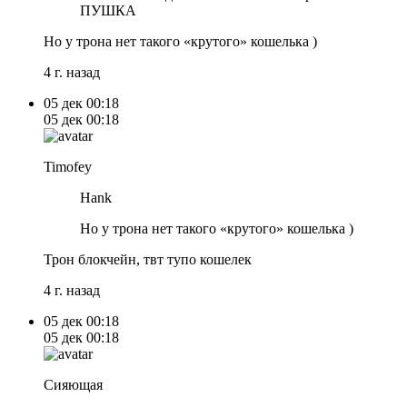
ПУШКА
Но у трона нет такого «крутого» кошелька )
4 г. назад
05 дек
00:18
05 дек
00:18
Timofey
Hank
Но у трона нет такого «крутого» кошелька )
Трон блокчейн, твт тупо кошелек
4 г. назад
05 дек
00:18
05 дек
00:18
Сияющая