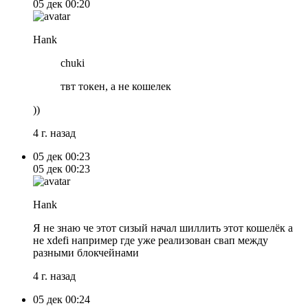
05 дек
00:20
Hank
chuki
твт токен, а не кошелек
))
4 г. назад
05 дек
00:23
05 дек
00:23
Hank
Я не знаю че этот сизый начал шиллить этот кошелёк а
не xdefi например где уже реализован свап между
разными блокчейнами
4 г. назад
05 дек
00:24