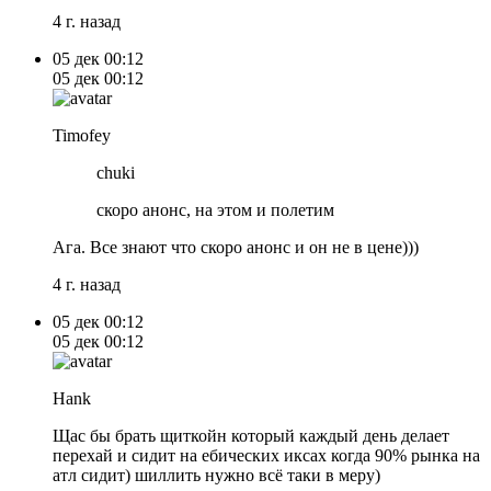
4 г. назад
05 дек
00:12
05 дек
00:12
Timofey
chuki
скоро анонс, на этом и полетим
Ага. Все знают что скоро анонс и он не в цене)))
4 г. назад
05 дек
00:12
05 дек
00:12
Hank
Щас бы брать щиткойн который каждый день делает
перехай и сидит на ебических иксах когда 90% рынка на
атл сидит) шиллить нужно всё таки в меру)