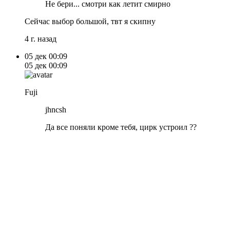
Не бери... смотри как летит смирно
Сейчас выбор большой, твт я скипну
4 г. назад
05 дек
00:09
05 дек
00:09
Fuji
jhncsh
Да все поняли кроме тебя, цирк устроил ??