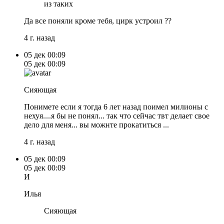
из таких
Да все поняли кроме тебя, цирк устроил ??
4 г. назад
05 дек
00:09
05 дек
00:09
Сияющая
Понимете если я тогда 6 лет назад поимел милионы с
нехуя....я бы не понял... так что сейчас твт делает свое
дело для меня... вы можнте прокатиться ...
4 г. назад
05 дек
00:09
05 дек
00:09
И
Илья
Сияющая