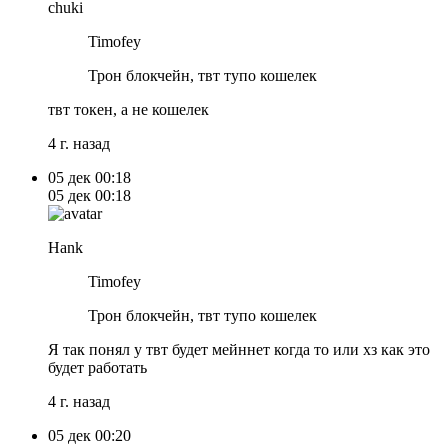
chuki
Timofey
Трон блокчейн, твт тупо кошелек
твт токен, а не кошелек
4 г. назад
05 дек
00:18
05 дек
00:18
Hank
Timofey
Трон блокчейн, твт тупо кошелек
Я так понял у твт будет мейннет когда то или хз как это
будет работать
4 г. назад
05 дек
00:20