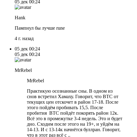
05 дек
00:24
Hank
Пампнул бы лучше rune
4 г. назад
05 дек
00:24
05 дек
00:24
MrRebel
MrRebel
Практикую осознанные сны. В одном из
снов встретил Хамаху. Говорит, что BTC от
текущих цен отскочет в район 17-18. После
этого пойдём пробивать 15,5. После
пробития BTC пойдёт покорять район 12к.
Всё это в промежутке 3-4 недель. Это и будет
дно. Сходим после этого на 19+, и уйдём на
14-13. И с 13-14к начнётся буллран. Говорит,
что в этот раз всё с ..