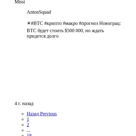
Missi
AntonSquad
✴️#BTC #крипто #макро #прогноз Новограц:
BTC будет стоить $500 000, но ждать
придется долго
4 г. назад
Назад
Previous
1
2
...
18