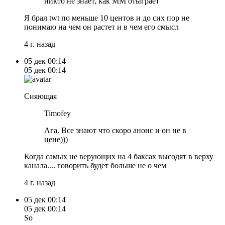
никто не знает, как ММ отыграет
Я брал twt по меньше 10 центов и до сих пор не
понимаю на чем он растет и в чем его смысл
4 г. назад
05 дек
00:14
05 дек
00:14
Сияющая
Timofey
Ага. Все знают что скоро анонс и он не в
цене)))
Когда самых не верующих на 4 баксах высодят в верху
канала.... говорить будет больше не о чем
4 г. назад
05 дек
00:14
05 дек
00:14
So