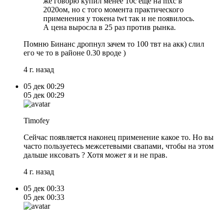
же говорю купил менее 10c еще на mxc в
2020ом, но с того момента практического
применения у токена twt так и не появилось.
А цена выросла в 25 раз против рынка.
Помню Бинанс дропнул зачем то 100 твт на акк) слил
его че то в районе 0.30 вроде )
4 г. назад
05 дек
00:29
05 дек
00:29
Timofey
Сейчас появляется наконец применение какое то. Но вы
часто пользуетесь межсетевыми свапами, чтобы на этом
дальше иксовать ? Хотя может я и не прав.
4 г. назад
05 дек
00:33
05 дек
00:33