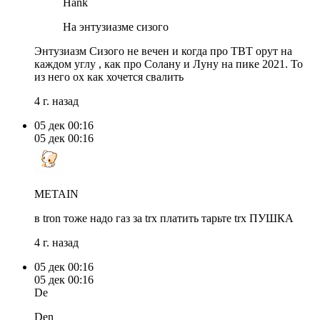
Hank
На энтузиазме сизого
Энтузиазм Сизого не вечен и когда про ТВТ орут на
каждом углу , как про Солану и Луну на пике 2021. То
из него ох как хочется свалить
4 г. назад
05 дек
00:16
05 дек
00:16
METAIN
в tron тоже надо газ за trx платить тарьте trx ПУШКА
4 г. назад
05 дек
00:16
05 дек
00:16
De
Den