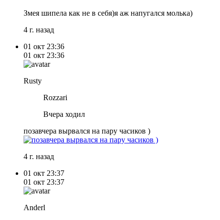
Змея шипела как не в себя)я аж напугался молька)
4 г. назад
01 окт
23:36
01 окт
23:36
Rusty
Rozzari
Вчера ходил
позавчера вырвался на пару часиков )
4 г. назад
01 окт
23:37
01 окт
23:37
Anderl