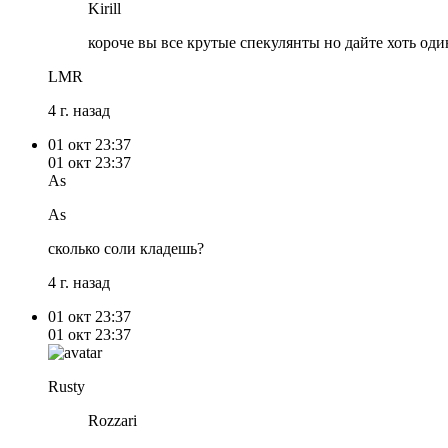
Kirill
короче вы все крутые спекулянты но дайте хоть оди
LMR
4 г. назад
01 окт
23:37
01 окт
23:37
As
As
сколько соли кладешь?
4 г. назад
01 окт
23:37
01 окт
23:37
Rusty
Rozzari