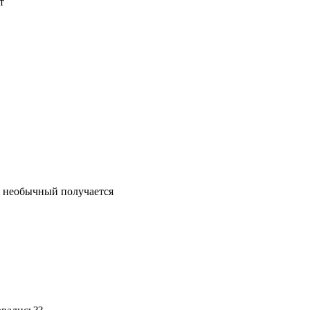
т
ус необычный получается