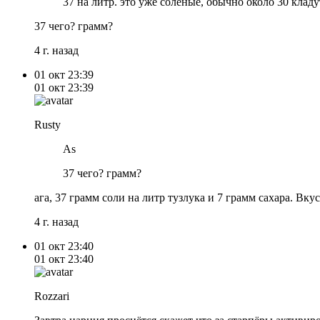
37 на литр. это уже соленые, обычно около 30 кладу
37 чего? грамм?
4 г. назад
01 окт
23:39
01 окт
23:39
Rusty
As
37 чего? грамм?
ага, 37 грамм соли на литр тузлука и 7 грамм сахара. Вк
4 г. назад
01 окт
23:40
01 окт
23:40
Rozzari