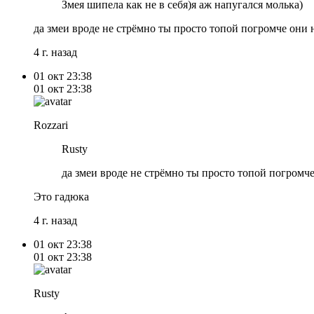
Змея шипела как не в себя)я аж напугался молька)
да змеи вроде не стрёмно ты просто топой погромче они 
4 г. назад
01 окт
23:38
01 окт
23:38
Rozzari
Rusty
да змеи вроде не стрёмно ты просто топой погромч
Это гадюка
4 г. назад
01 окт
23:38
01 окт
23:38
Rusty