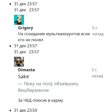
31 дек
23:57
31 дек
23:57
Grigory
5 г.
На созидание мультиаккаунтов если
назад
кто не понял
31 дек
23:57
31 дек
23:57
Dimasta
5 г.
Sake
назад
Лежу на полу объевшись
бешбармаком
За ЧБД плюсик в карму
31 дек
23:59