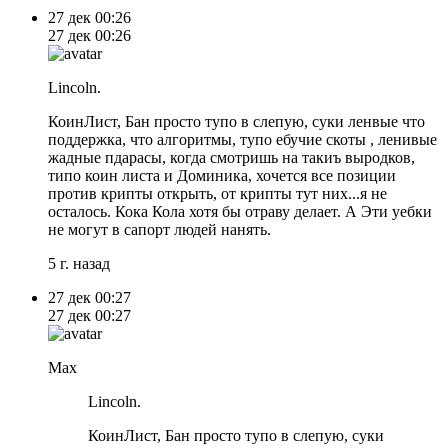
27 дек
00:26
27 дек
00:26
Lincoln.
КоинЛист, Бан просто тупо в слепую, суки ленвые что
поддержка, что алгоритмы, тупо ебучие скоты , ленивые
жадные пдарасы, когда смотришь на такиъ выродков,
типо коин листа и Доминика, хочется все позиции
против крипты открыть, от крипты тут них...я не
осталось. Кока Кола хотя бы отраву делает. А Эти уебки
не могут в сапорт людей нанять.
5 г. назад
27 дек
00:27
27 дек
00:27
Max
Lincoln.
КоинЛист, Бан просто тупо в слепую, суки