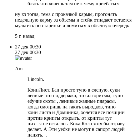
блять что хочешь там не к чему приебаться.
ну хз тогда, тема с прокачкой кармы, прогонять
недельную карму за объемы и стейк отпадает остается
мультить по старинке и ломиться в обычную очередь
5 г. назад
27 дек
00:30
27 дек
00:30
Am
Lincoln.
КоинЛист, Бан просто тупо в слепую, суки
ленвые что поддержка, что алгоритмы, тупо
ебучие скоты , ленивые жадные пдарасы,
когда смотришь на такиъ выродков, типо
коин листа и Доминика, хочется все позиции
против крипты открыть, от крипты тут
них...я не осталось. Кока Кола хотя бы отраву
делает. А Эти уебки не могут в сапорт людей
нанять. ..