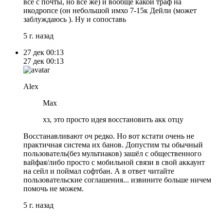
все с почты, но все же) и вообще какой траф на
икодропсе (он небольшой имхо 7-15к Дейли (может
заблуждаюсь ). Ну и сопоставь
5 г. назад
27 дек
00:13
27 дек
00:13
Alex
Max
хз, это просто идея восстановить акк отцу
Восстанавливают оч редко. Но вот кстати очень не
практичная система их банов. Допустим ты обычный
пользователь(без мультиаков) зашёл с общественного
вайфая/либо просто с мобильной связи в свой аккаунт
на сейл и поймал софтбан. А в ответ читайте
пользовательские соглашения... извините больше ничем
помочь не можем.
5 г. назад