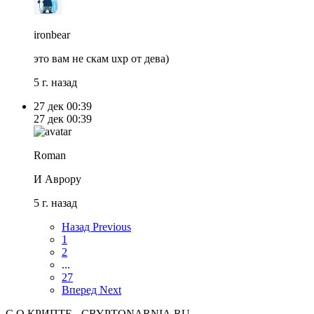
ironbear
это вам не скам uxp от дева)
5 г. назад
27 дек
00:39
27 дек
00:39
Roman
И Аврору
5 г. назад
Назад
Previous
1
2
...
27
Вперед
Next
С
О КРИПТЕ - CRYPTONARNIA.RU