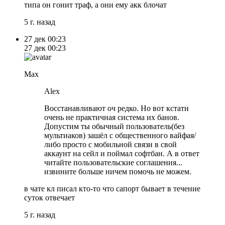
типа он гонит траф, а они ему акк блочат
5 г. назад
27 дек
00:23
27 дек
00:23
Max
Alex
Восстанавливают оч редко. Но вот кстати
очень не практичная система их банов.
Допустим ты обычный пользователь(без
мультиаков) зашёл с общественного вайфая/
либо просто с мобильной связи в свой
аккаунт на сейл и поймал софтбан. А в ответ
читайте пользовательские соглашения...
извините больше ничем помочь не можем.
в чате кл писал кто-то что сапорт бывает в течение
суток отвечает
5 г. назад