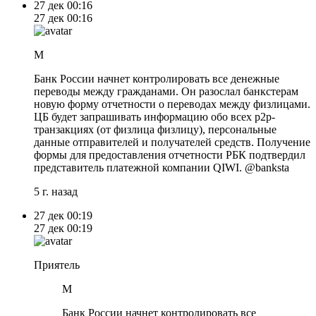
27 дек
00:16
27 дек
00:16
M
Банк России начнет контролировать все денежные
переводы между гражданами. Он разослал банкстерам
новую форму отчетности о переводах между физлицами.
ЦБ будет запрашивать информацию обо всех p2p-
транзакциях (от физлица физлицу), персональные
данные отправителей и получателей средств. Получение
формы для предоставления отчетности РБК подтвердил
представитель платежной компании QIWI. @banksta
5 г. назад
27 дек
00:19
27 дек
00:19
Приятель
M
Банк России начнет контролировать все