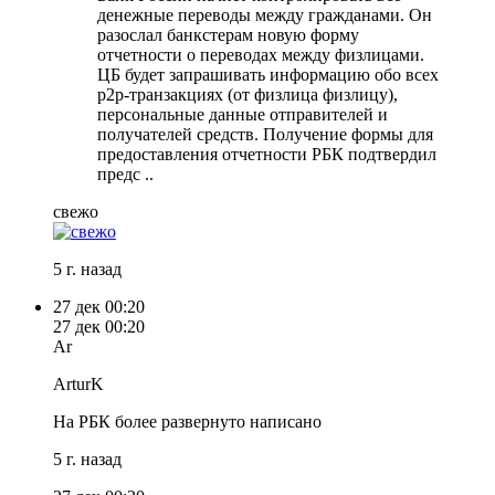
денежные переводы между гражданами. Он
разослал банкстерам новую форму
отчетности о переводах между физлицами.
ЦБ будет запрашивать информацию обо всех
p2p-транзакциях (от физлица физлицу),
персональные данные отправителей и
получателей средств. Получение формы для
предоставления отчетности РБК подтвердил
предс ..
свежо
5 г. назад
27 дек
00:20
27 дек
00:20
Ar
ArturK
На РБК более развернуто написано
5 г. назад