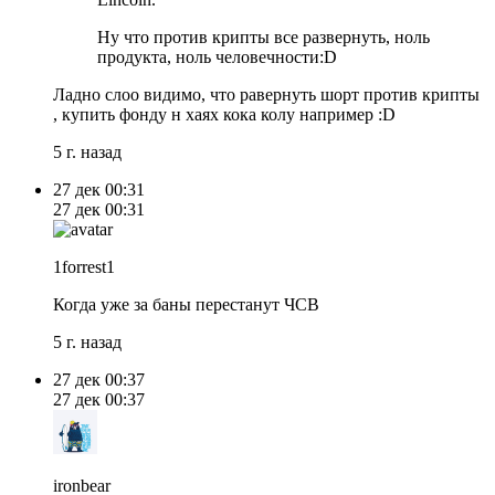
Ну что против крипты все развернуть, ноль
продукта, ноль человечности:D
Ладно слоо видимо, что равернуть шорт против крипты
, купить фонду н хаях кока колу например :D
5 г. назад
27 дек
00:31
27 дек
00:31
1forrest1
Когда уже за баны перестанут ЧСВ
5 г. назад
27 дек
00:37
27 дек
00:37
ironbear