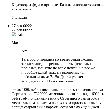
Круговорот фуда в природе. Банки-налоги-китай-сша-
хаки-скамы
5 г. назад
27 дек
00:22
27 дек
00:22
Max
Am
Ты просто прикинь во время сейла сколько
заходит людей с рефом с почты (очередь в
пол ляма, понятно не все с почты, но все же)
и вообще какой траф на икодропсе (он
небольшой имхо 7-15к Дейли (может
заблуждаюсь ). Ну и сопоставь
около 100k дейли посещалка дропсов, но точно только
Серега знает 7320000 месячная посещалка кл, 1,69% это
реф траф, половина из них с Серегиного сайта 60k в
месяц как там на самом деле хз, это просто мысль как
вернут старый акк с кармой, если он ему еще нужен