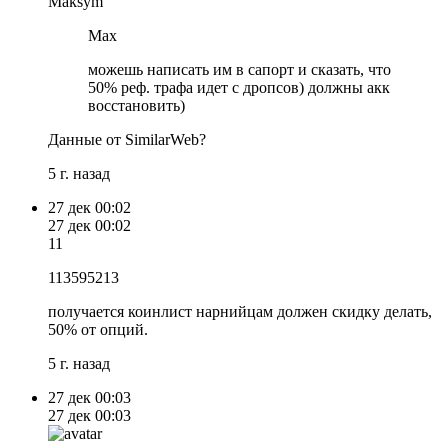
Maksym
Max
можешь написать им в сапорт и сказать, что
50% реф. трафа идет с дропсов) должны акк
восстановить)
Данные от SimilarWeb?
5 г. назад
27 дек
00:02
27 дек
00:02
11
113595213
получается коинлист нарнийцам должен скидку делать,
50% от опций.
5 г. назад
27 дек
00:03
27 дек
00:03