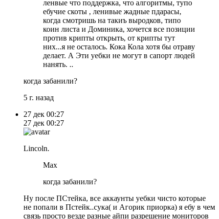
ленвые что поддержка, что алгоритмы, тупо
ебучие скоты , ленивые жадные пдарасы,
когда смотришь на такиъ выродков, типо
коин листа и Доминика, хочется все позиции
против крипты открыть, от крипты тут
них...я не осталось. Кока Кола хотя бы отраву
делает. А Эти уебки не могут в сапорт людей
нанять. ..
когда забанили?
5 г. назад
27 дек
00:27
27 дек
00:27
Lincoln.
Max
когда забанили?
Ну после ПСтейка, все аккаунты уебки чисто которые
не попали в Пстейк..сука( и Агорик приорка) я ебу в чем
связь просто везде разные айпи разрешение мониторов