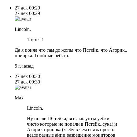
27 дек
00:29
27 дек
00:29
Lincoln.
1forrest1
Да я понял что там до жопы что Пстейк, что Агорик..
приорка. Гнойные ребята.
5 г. назад
27 дек
00:30
27 дек
00:30
Max
Lincoln.
Ну после ПСтейка, все аккаунты уебки
чисто которые не попали в Пстейк..сука( и
Агорик приорка) я ебу в чем связь просто
везде разные айпи разрешение мониторов