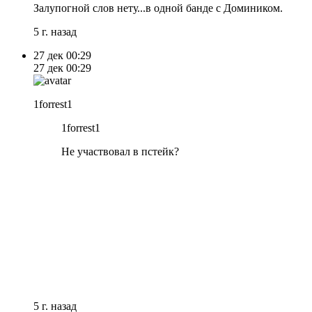
Залупогной слов нету...в одной банде с Домиником.
5 г. назад
27 дек
00:29
27 дек
00:29
1forrest1
1forrest1
Не участвовал в пстейк?
5 г. назад