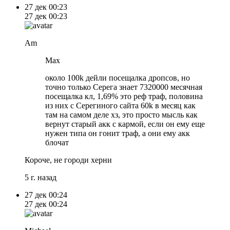
27 дек
00:23
27 дек
00:23
Am
Max
около 100k дейли посещалка дропсов, но
точно только Серега знает 7320000 месячная
посещалка кл, 1,69% это реф траф, половина
из них с Серегиного сайта 60k в месяц как
там на самом деле хз, это просто мысль как
вернут старый акк с кармой, если он ему еще
нужен типа он гонит траф, а они ему акк
блочат
Короче, не городи херни
5 г. назад
27 дек
00:24
27 дек
00:24