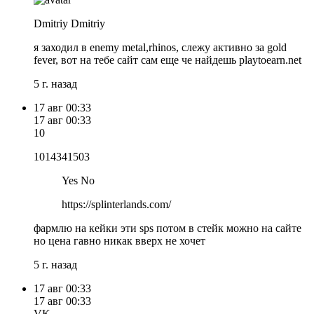
Dmitriy Dmitriy
я заходил в enemy metal,rhinos, слежу активно за gold
fever, вот на тебе сайт сам еще че найдешь playtoearn.net
5 г. назад
17 авг
00:33
17 авг
00:33
10
1014341503
Yes No
https://splinterlands.com/
фармлю на кейки эти sps потом в стейк можно на сайте
но цена гавно никак вверх не хочет
5 г. назад
17 авг
00:33
17 авг
00:33
VK