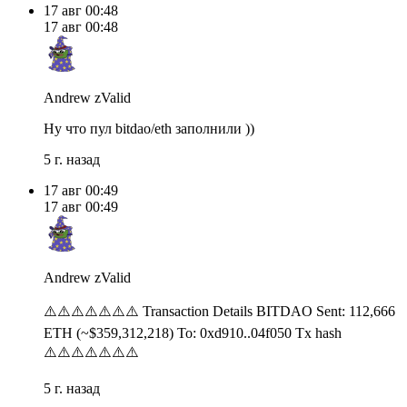
17 авг
00:48
17 авг
00:48
Andrew zValid
Ну что пул bitdao/eth заполнили ))
5 г. назад
17 авг
00:49
17 авг
00:49
Andrew zValid
⚠️⚠️⚠️⚠️⚠️⚠️⚠️ Transaction Details BITDAO Sent: 112,666
ETH (~$359,312,218) To: 0xd910..04f050 Tx hash
⚠️⚠️⚠️⚠️⚠️⚠️⚠️
5 г. назад