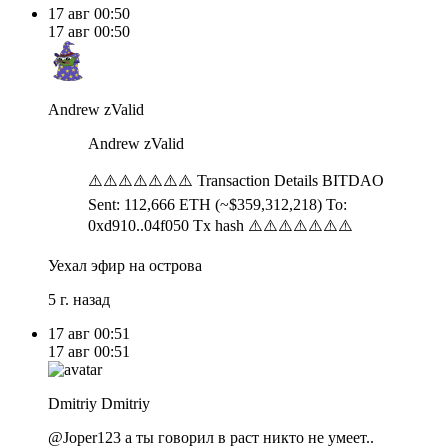
17 авг
00:50
17 авг
00:50
Andrew zValid
Andrew zValid
⚠️⚠️⚠️⚠️⚠️⚠️⚠️ Transaction Details BITDAO
Sent: 112,666 ETH (~$359,312,218) To:
0xd910..04f050 Tx hash ⚠️⚠️⚠️⚠️⚠️⚠️⚠️
Уехал эфир на острова
5 г. назад
17 авг
00:51
17 авг
00:51
Dmitriy Dmitriy
@Joper123 а ты говорил в раст никто не умеет..