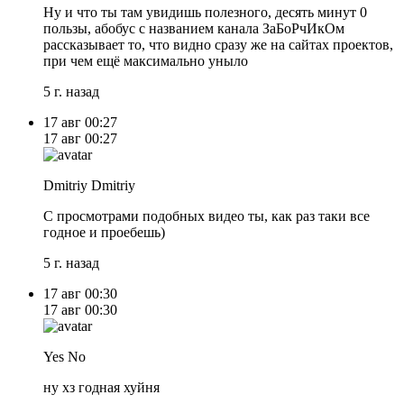
Ну и что ты там увидишь полезного, десять минут 0
пользы, абобус с названием канала ЗаБоРчИкОм
рассказывает то, что видно сразу же на сайтах проектов,
при чем ещё максимально уныло
5 г. назад
17 авг
00:27
17 авг
00:27
Dmitriy Dmitriy
С просмотрами подобных видео ты, как раз таки все
годное и проебешь)
5 г. назад
17 авг
00:30
17 авг
00:30
Yes No
ну хз годная хуйня