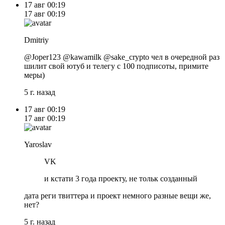
17 авг
00:19
17 авг
00:19
Dmitriy
@Joper123 @kawamilk @sake_crypto чел в очередной раз
шилит свой ютуб и телегу с 100 подписоты, примите
меры)
5 г. назад
17 авг
00:19
17 авг
00:19
Yaroslav
VK
и кстати 3 года проекту, не тольк созданный
дата реги твиттера и проект немного разные вещи же,
нет?
5 г. назад