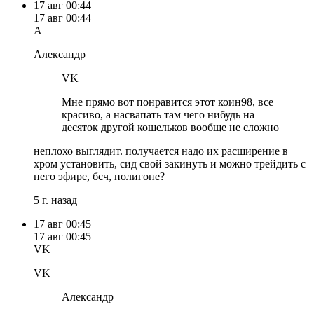
17 авг
00:44
17 авг
00:44
А
Александр
VK
Мне прямо вот понравится этот коин98, все
красиво, а насвапать там чего нибудь на
десяток другой кошельков вообще не сложно
неплохо выглядит. получается надо их расширение в
хром установить, сид свой закинуть и можно трейдить с
него эфире, бсч, полигоне?
5 г. назад
17 авг
00:45
17 авг
00:45
VK
VK
Александр