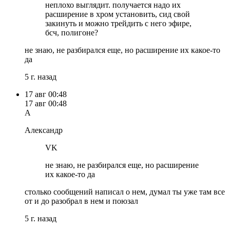
неплохо выглядит. получается надо их
расширение в хром установить, сид свой
закинуть и можно трейдить с него эфире,
бсч, полигоне?
не знаю, не разбирался еще, но расширение их какое-то
да
5 г. назад
17 авг
00:48
17 авг
00:48
А
Александр
VK
не знаю, не разбирался еще, но расширение
их какое-то да
столько сообщений написал о нем, думал ты уже там все
от и до разобрал в нем и поюзал
5 г. назад