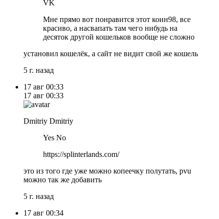
VK
Мне прямо вот понравится этот коин98, все
красиво, а насвапать там чего нибудь на
десяток другой кошельков вообще не сложно
установил кошелёк, а сайт не видит свой же кошель
5 г. назад
17 авг
00:33
17 авг
00:33
Dmitriy Dmitriy
Yes No
https://splinterlands.com/
это из того где уже можно копеечку полутать, pvu
можно так же добавить
5 г. назад
17 авг
00:34