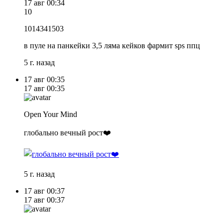
17 авг
00:34
10
1014341503
в пуле на панкейки 3,5 ляма кейков фармит sps ппц
5 г. назад
17 авг
00:35
17 авг
00:35
Open Your Mind
глобально вечный рост❤️
5 г. назад
17 авг
00:37
17 авг
00:37