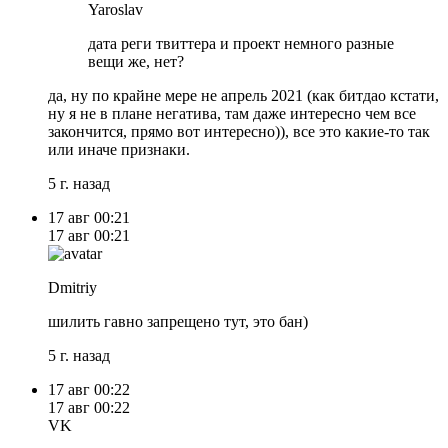
Yaroslav
дата реги твиттера и проект немного разные
вещи же, нет?
да, ну по крайне мере не апрель 2021 (как битдао кстати,
ну я не в плане негатива, там даже интересно чем все
закончится, прямо вот интересно)), все это какие-то так
или иначе признаки.
5 г. назад
17 авг
00:21
17 авг
00:21
Dmitriy
шилить гавно запрещено тут, это бан)
5 г. назад
17 авг
00:22
17 авг
00:22
VK