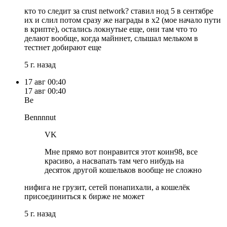
кто то следит за crust network? ставил нод 5 в сентябре
их и слил потом сразу же награды в x2 (мое начало пути
в крипте), остались локнутые еще, они там что то
делают вообще, когда майннет, слышал мельком в
тестнет добирают еще
5 г. назад
17 авг
00:40
17 авг
00:40
Be
Bennnnut
VK
Мне прямо вот понравится этот коин98, все
красиво, а насвапать там чего нибудь на
десяток другой кошельков вообще не сложно
нифига не грузит, сетей понапихали, а кошелёк
присоединиться к бирже не может
5 г. назад