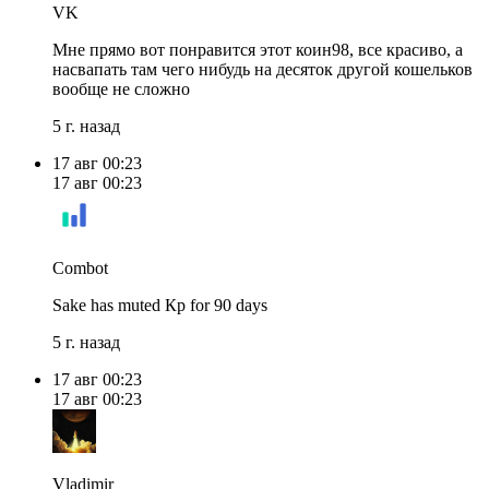
VK
Мне прямо вот понравится этот коин98, все красиво, а
насвапать там чего нибудь на десяток другой кошельков
вообще не сложно
5 г. назад
17 авг
00:23
17 авг
00:23
Combot
Sake has muted Кр for 90 days
5 г. назад
17 авг
00:23
17 авг
00:23
Vladimir