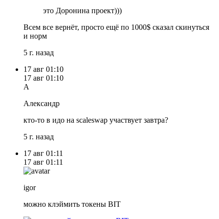
это Доронина проект)))
Всем все вернёт, просто ещё по 1000$ сказал скинуться
и норм
5 г. назад
17 авг
01:10
17 авг
01:10
А
Александр
кто-то в идо на scaleswap участвует завтра?
5 г. назад
17 авг
01:11
17 авг
01:11
igor
можно клэймить токены BIT