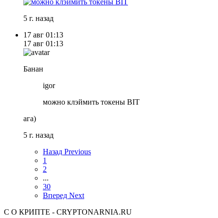
5 г. назад
17 авг
01:13
17 авг
01:13
Банан
igor
можно клэймить токены BIT
ага)
5 г. назад
Назад
Previous
1
2
...
30
Вперед
Next
С
О КРИПТЕ - CRYPTONARNIA.RU