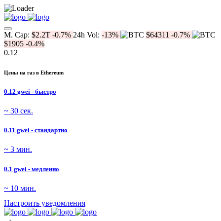
M. Cap:
$2.2T
-0.7%
24h Vol:
-13%
$64311
-0.7%
$1905
-0.4%
0.12
Цены на газ в Ethereum
0.12 gwei - быстро
~ 30 сек.
0.11 gwei - стандартно
~ 3 мин.
0.1 gwei - медленно
~ 10 мин.
Настроить уведомления